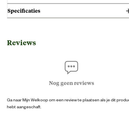
Specificaties
Gebruik & Geschiktheid
Reviews
Geschikt voor gezondheid
Geen specifieke behoef
Geschikt voor leeftijdsfase
Adu
Geschikt voor ras
Persi
Nog geen reviews
Algemene informatie
Ga naar Mijn Welkoop om een review te plaatsen als je dit produ
hebt aangeschaft.
Ean
31825507026
Artikel breedte
14 