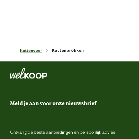
Artikel diepte
7 
Artikel hoogte
22.5 
Kattenvoer
Kattenbrokken
Inhoud consumenten eenheid
10 Kilogr
Leefomgeving
Binnen en buit
Smaak aroma detail
Gevogel
Meld je aan voor onze nieuwsbrief
Materiaal & Samenstelling
Type voer
Krokante br
Ontvang de beste aanbiedingen en persoonlijk advies.