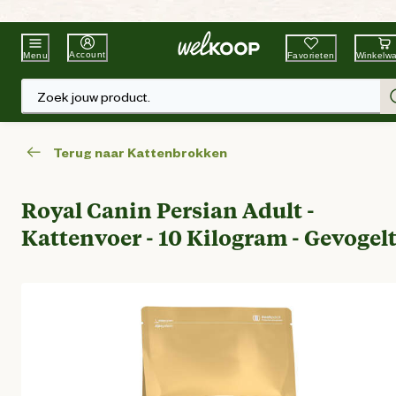
Beste Winkelketen
Tuin & Dier
Account
Favorieten
Winkelw
Menu
Zoek jouw product.
Terug naar Kattenbrokken
Royal Canin Persian Adult -
Kattenvoer - 10 Kilogram - Gevogel