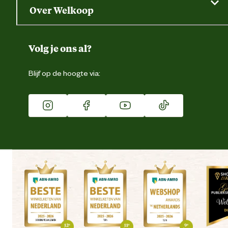
Saldo opvragen
Grondtest
Over Welkoop
Gegevens wijzigen
Over ons
Duurzaamheid
Volg je ons al?
Eigen merk
Blijf op de hoogte via:
Franchise
Vacatures
Winkels