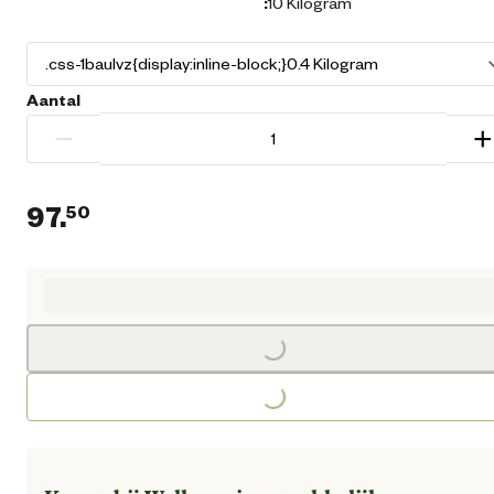
:
10 Kilogram
Aantal
−
+
97.
50
Huidige prijs € 97,50
Loading...
Loading...