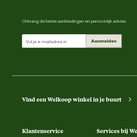
Leefomgeving
Ontvang de beste aanbiedingen en persoonlijk advies.
Smaak aroma detail
Aanmelden
Materiaal & Samenstelling
Type voer
Voedingsgerelateerde
Z
eigenschappen
Vind een Welkoop winkel in je buurt
: zie voedingstabel. Geef de voeding 
Voedingsvoorschrift
beschikbaar is.Productiecode
houdbaarheid: zie verpakking
Klantenservice
Services bij W
gedehydreerde gevogelte-eiwitten,