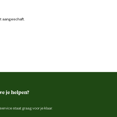
bt aangeschaft.
e je helpen?
ervice staat graag voor je klaar.