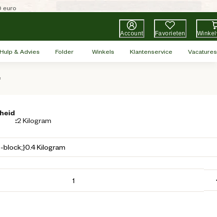
0 euro
Account
Favorieten
Winke
Hulp & Advies
Folder
Winkels
Klantenservice
Vacatures
e
heid
:
2 Kilogram