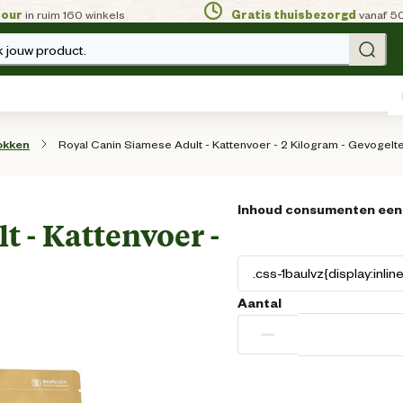
tour
in ruim 160 winkels
Gratis thuisbezorgd
vanaf 5
 jouw product.
Royal Canin Siamese Adult - Kattenvoer - 2 Kilogram - Gevogelt
okken
Inhoud consumenten een
t - Kattenvoer -
Aantal
−