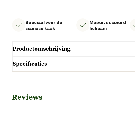
Speciaal voor de
Mager, gespierd
siamese kaak
lichaam
Productomschrijving
Specificaties
Gebruik & Geschiktheid
Reviews
Geschikt voor gezondheid
Geschikt voor leeftijdsfase