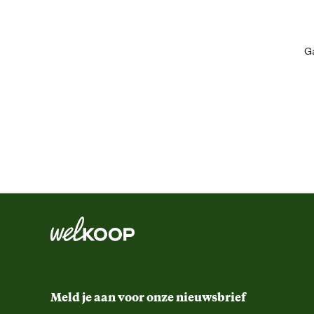
Ga
Geschikt voor ras
Algemene informatie
Ean
Artikel breedte
Artikel diepte
Artikel hoogte
Meld je aan voor onze nieuwsbrief
Inhoud consumenten eenheid