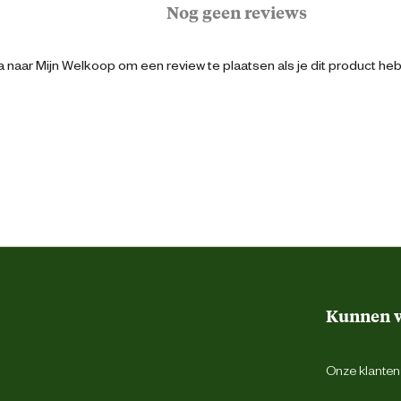
Nog geen reviews
Senior
 naar Mijn Welkoop om een review te plaatsen als je dit product he
Siamese
3182550710688
18 cm
11.5 cm
Kunnen w
37 cm
Onze klantens
2 Kilogram