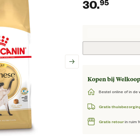
30.
95
Huidig
Kopen bij Welkoop
Bestel online of in de 
Gratis thuisbezorgin
Gratis retour
in ruim 