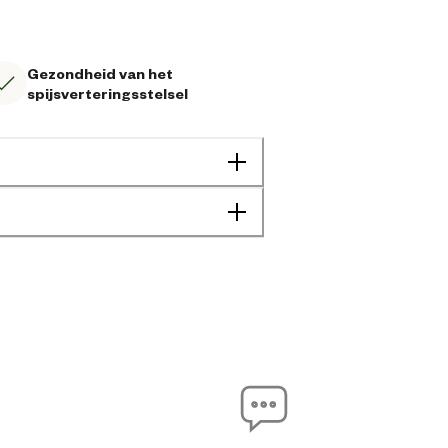
Gezondheid van het
spijsverteringsstelsel
Darmprobleem
Geen specifieke behoefte
Adult