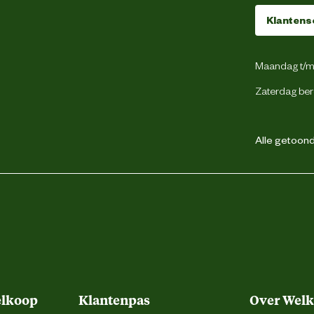
Klantens
Binnen en buiten
Maandag t/m 
Gevogelte
Zaterdag ber
Alle getoonde
Krokante brok
onder kunstmatige kleur en smaakstoffen
droog en zorg dat er altijd vers drinkwater
, registratienummer en datum van minimum
.Bewaren in een droge en koele omgeving
elkoop
Klantenpas
Over Wel
 isolaat van plantaardige eiwitten*, maïs,