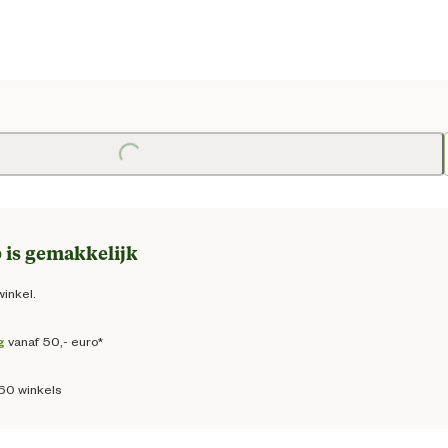
e prijs € 30,95
Loading...
 is gemakkelijk
winkel.
g
vanaf 50,- euro*
160 winkels