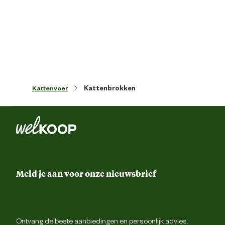
Inhoud consumenten eenheid
2 Kilogr
Leefomgeving
Binnen en buit
Smaak aroma detail
Gevogel
Kattenvoer
Kattenbrokken
Materiaal & Samenstelling
Type voer
Krokante br
Meld je aan voor onze nieuwsbrief
Voedingsgerelateerde
Zonder kunstmatige kleur 
eigenschappen
smaakstoff
Gebruksaanwijzing: zie voedingstabe
Ontvang de beste aanbiedingen en persoonlijk advies.
Productiecode, registratienummer 