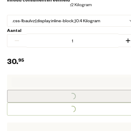
:
2 Kilogram
Aantal
−
+
30.
95
Loading...
Huidige prijs € 30,95
Loading...