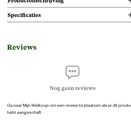
Productomschrijving
Specificaties
Gebruik & Geschiktheid
Reviews
Geschikt voor gezondheid
Geen specifieke behoef
Adu
Geschikt voor leeftijdsfase
Seni
Nog geen reviews
Geschikt voor ras
Sphy
Ga naar Mijn Welkoop om een review te plaatsen als je dit produ
Algemene informatie
hebt aangeschaft.
Ean
31825507588