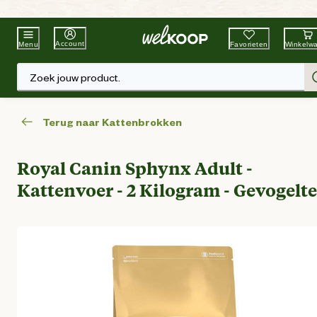
Beste Winkelketen
Tuin & Dier
Account
Favorieten
Winkelw
Menu
Zoek jouw product.
Terug naar Kattenbrokken
Royal Canin Sphynx Adult -
Kattenvoer - 2 Kilogram - Gevogelte