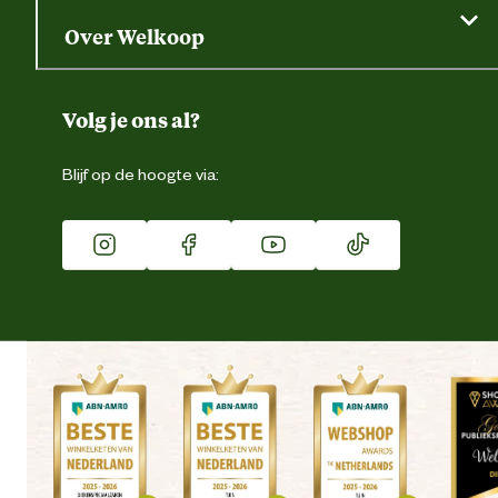
Saldo opvragen
Grondtest
Over Welkoop
Gegevens wijzigen
Over ons
Duurzaamheid
Volg je ons al?
Eigen merk
Blijf op de hoogte via:
Franchise
Vacatures
Winkels