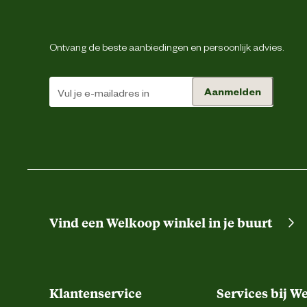
Leefomgeving
Ontvang de beste aanbiedingen en persoonlijk advies.
Smaak aroma detail
Aanmelden
Materiaal & Samenstelling
Type voer
Voedingsgerelateerde
Z
eigenschappen
Vind een Welkoop winkel in je buurt
Gewicht vd kat Zeer actie
natvoeding) Geen inspanning (dro
Voedingsvoorschrift
natvoeding) 3 kg 46 g 30 g + 1 za
zakje 45 g 29 g + 1 zakje 5 kg 66
Klantenservice
Services bij W