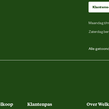
Klantens
Binnen en buiten
Maandag t/m 
Gevogelte
Zaterdag ber
Alle getoonde
Krokante brok
onder kunstmatige kleur en smaakstoffen
f (droogvoeding) Zeer actief (droogvoer +
ogvoeding) Geen inspanning (droogvoer +
kje 37 g 20 g + 1 zakje 4 kg 56 g 40 g + 1
 g 50 g + 1 zakje 53 g 36 g + 1 zakje 6 kg
75 g 59 g + 1 zakje 60 g 44 g + 1 zakje
elkoop
Klantenpas
Over Wel