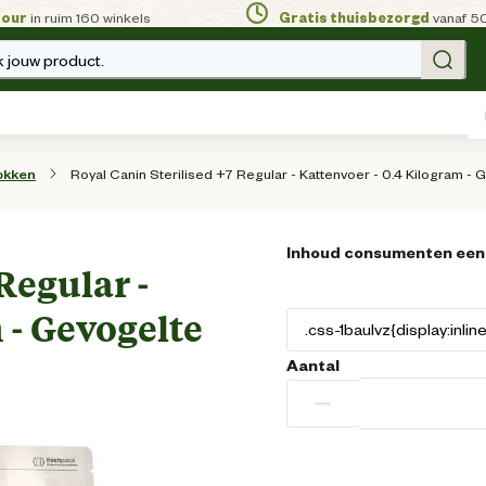
tour
in ruim 160 winkels
Gratis thuisbezorgd
vanaf 5
 jouw product.
Royal Canin Sterilised +7 Regular - Kattenvoer - 0.4 Kilogram - 
okken
Inhoud consumenten een
Regular -
 - Gevogelte
Aantal
−