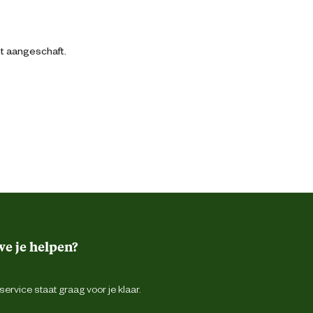
bt aangeschaft.
e je helpen?
ervice staat graag voor je klaar.