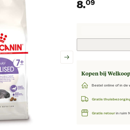
8.
09
Huidige
Kopen bij Welkoop
Bestel online of in de 
Gratis thuisbezorgin
Gratis retour
in ruim 