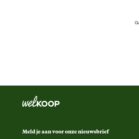
Ga
Geschikt voor ras
Algemene informatie
Ean
Artikel breedte
Artikel diepte
Artikel hoogte
Meld je aan voor onze nieuwsbrief
Inhoud consumenten eenheid