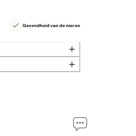
Gezondheid van de nieren
Gesterilliseerd en gecastreerd
Gewichtsbeheersing
Adult