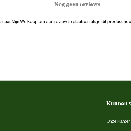
Nog geen reviews
Senior
 naar Mijn Welkoop om een review te plaatsen als je dit product he
Niet rasspecifiek
3182550784511
25 cm
14 cm
Kunnen w
52 cm
Onze klantens
0.4 Kilogram