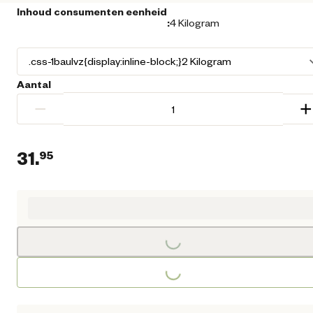
Inhoud consumenten eenheid
:
4 Kilogram
Aantal
−
+
31.
95
Huidige prijs € 31,95
Loading...
Loading...