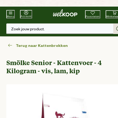
Beste Winkelketen
Tuin & Dier
Account
Favorieten
Winkelw
Menu
Zoek jouw product.
Terug naar Kattenbrokken
Smölke Senior - Kattenvoer - 4
Kilogram - vis, lam, kip