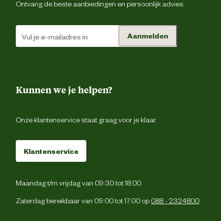
Ontvang de beste aanbiedingen en persoonlijk advies.
Materiaal & Samenstelling
Aanmelden
Type voer
Krokante br
Zonder kunstmati
conserveermiddel
Voedingsgerelateerde
Kunnen we je helpen?
eigenschappen
Zonder kunstmatige kleur 
smaakstoff
Onze klantenservice staat graag voor je klaar.
Ons advies in de voedingstabel is e
richtlijn. Andere factoren zoals o.a. ras 
Klantenservice
geslacht spelen ook een rol bij 
Voedingsvoorschrift
dagelijkse voedingsbehoefte van je ka
Zorg er ook voor dat je kat altijd e
bakje vers drinkwater heef
Maandag t/m vrijdag van 09:30 tot 18:00
Zaterdag bereikbaar van 09:00 tot 17:00 op
088 - 2324800
Kippenmeel (24%), mais, rijst, kippenv
(gestabiliseerd met natuurlij