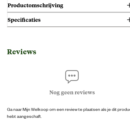
Productomschrijving
Specificaties
Gebruik & Geschiktheid
Reviews
Blaasgruis en urinew
Geschikt voor gezondheid
Gebitsproble
Geen specifieke behoef
Nog geen reviews
Geschikt voor leeftijdsfase
Seni
Ga naar Mijn Welkoop om een review te plaatsen als je dit produ
Geschikt voor ras
Niet rasspecifi
hebt aangeschaft.
Algemene informatie