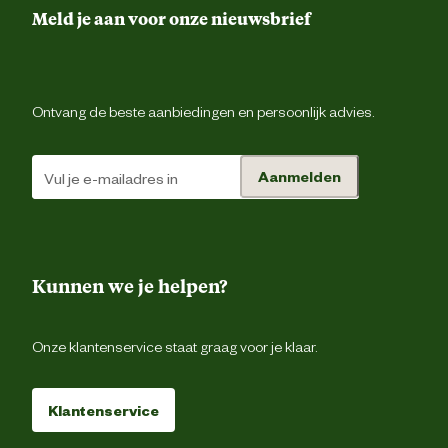
Leefomgeving
Binnen en buit
Meld je aan voor onze nieuwsbrief
Smaak aroma detail
v
Ontvang de beste aanbiedingen en persoonlijk advies.
Materiaal & Samenstelling
Aanmelden
Natvo
Type voer
Pa
Kunnen we je helpen?
Zonder kunstmati
conserveermiddel
Voedingsgerelateerde
Onze klantenservice staat graag voor je klaar.
Zonder kunstmatige kleur 
eigenschappen
smaakstoff
Klantenservice
Hypoallerge