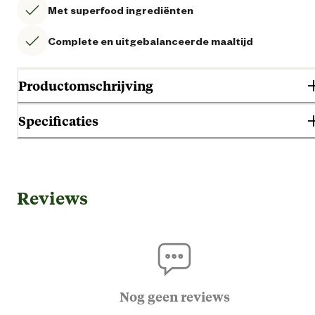
Met superfood ingrediënten
Complete en uitgebalanceerde maaltijd
Productomschrijving
Specificaties
Gebruik & Geschiktheid
Reviews
Blaasgruis en urinew
Geschikt voor gezondheid
Geen specifieke behoef
Adu
Geschikt voor leeftijdsfase
Nog geen reviews
Seni