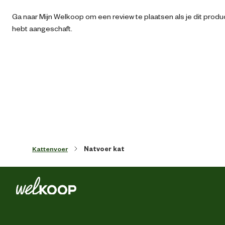
Ga naar Mijn Welkoop om een review te plaatsen als je dit produ
Geschikt voor ras
Niet rasspecifi
hebt aangeschaft.
Algemene informatie
Ean
87104290183
Artikel breedte
7.5 
Artikel diepte
7.5 
Kattenvoer
Natvoer kat
Artikel hoogte
2.7 
Inhoud consumenten eenheid
80 Gr