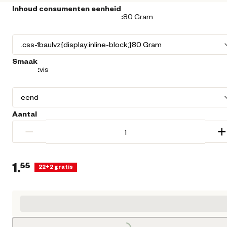
Inhoud consumenten eenheid
:
80 Gram
Smaak
:
vis
Aantal
−
+
1.
55
22+2 gratis
Huidige prijs € 1,55
Loading...