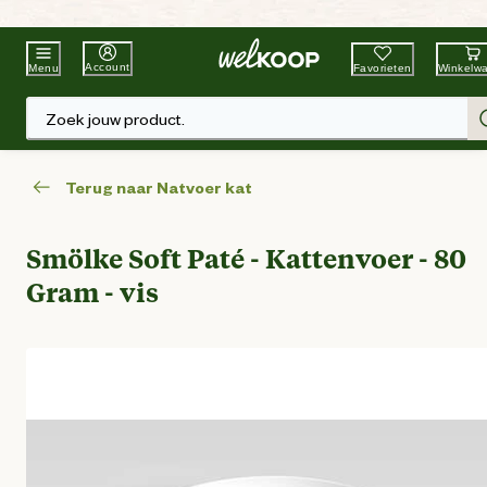
Beste Winkelketen
Tuin & Dier
Account
Favorieten
Winkelw
Menu
Zoek jouw product.
Terug naar Natvoer kat
Smölke Soft Paté - Kattenvoer - 80
Gram - vis