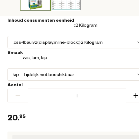
Inhoud consumenten eenheid
:
2 Kilogram
Smaak
:
vis, lam, kip
Aantal
−
+
20.
95
Huidige prijs € 20,95