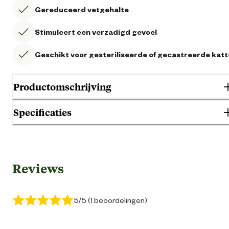
Gereduceerd vetgehalte
Stimuleert een verzadigd gevoel
Geschikt voor gesteriliseerde of gecastreerde kat
Productomschrijving
Specificaties
Gebruik & Geschiktheid
Reviews
Gebitsproble
Geen specifieke behoef
5/5 (1 beoordelingen)
Geschikt voor gezondheid
Gesterilliseerd en gecastree