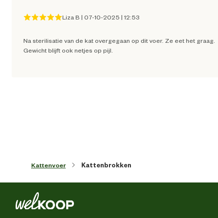
Artikel hoogte
32 
Liza B
|
07-10-2025
|
12:53
Na sterilisatie van de kat overgegaan op dit voer. Ze eet het graag.
Inhoud consumenten eenheid
2 Kilogr
Gewicht blijft ook netjes op pijl.
Leefomgeving
Binnen en buit
Smaak aroma detail
vis, lam, k
Materiaal & Samenstelling
Type voer
Krokante br
Kattenvoer
Kattenbrokken
Zonder kunstmati
conserveermiddel
Voedingsgerelateerde
eigenschappen
Zonder kunstmatige kleur 