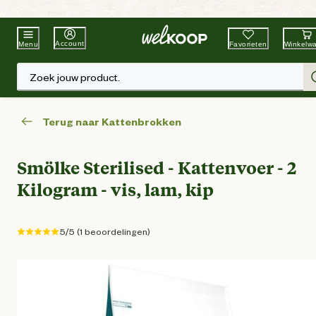
Beste Winkelketen
Tuin & Dier
Account
Favorieten
Winkelw
Menu
Zoek jouw product.
Terug naar Kattenbrokken
Smölke Sterilised - Kattenvoer - 2
Kilogram - vis, lam, kip
5/5 (1 beoordelingen)