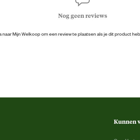
2
Nog geen reviews
127 cm
 naar Mijn Welkoop om een review te plaatsen als je dit product he
45 cm
117 cm
86 db
Geel
Kunnen w
34 cm