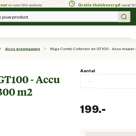
tour
in ruim 160 winkels
Gratis thuisbezorgd
vanaf 5
 jouw product.
Stiga Combi Collector en GT100 - Accu maaier
Accu grasmaaiers
Aantal
 GT100 - Accu
−
 300 m2
199.
-