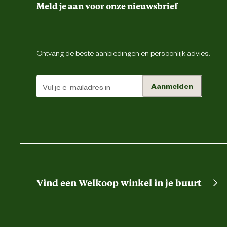
Meld je aan voor onze nieuwsbrief
Maaihoogte
Meegeleverde accessoires
Ontvang de beste aanbiedingen en persoonlijk advies.
Oppervlakte gazon
Aanmelden
Startsysteem
Techniek & Eigenschappen
Capaciteit accu
Vind een Welkoop winkel in je buurt
Opvangvolume
Spanning