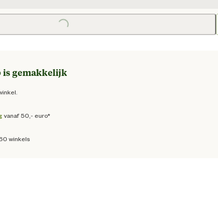
e prijs € 199,00
Loading...
 is gemakkelijk
winkel.
g
vanaf 50,- euro*
160 winkels