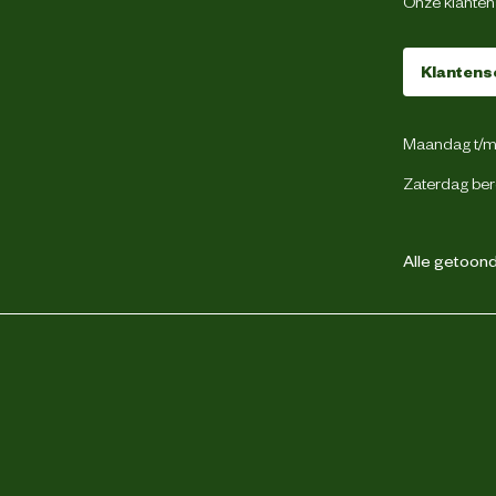
Onze klantens
75 cm
Klantens
2 accu's en oplader
Maandag t/m 
300 m2
Zaterdag ber
Enkele schakelaar
Alle getoonde
2 Ah
35 liter
20V