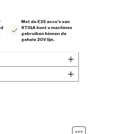
r
Met de E22 accu's van
nd
STIGA kunt u machines
n
gebruiken binnen de
gehele 20V lijn.
8008984873643
6-voudig