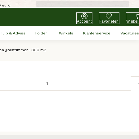
0 euro
Account
Favorieten
Winke
Hulp & Advies
Folder
Winkels
Klantenservice
Vacatures
 en grastrimmer - 300 m2