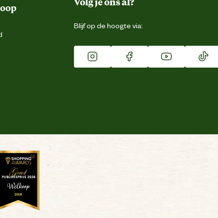
Volg je ons al?
koop
Blijf op de hoogte via:
d