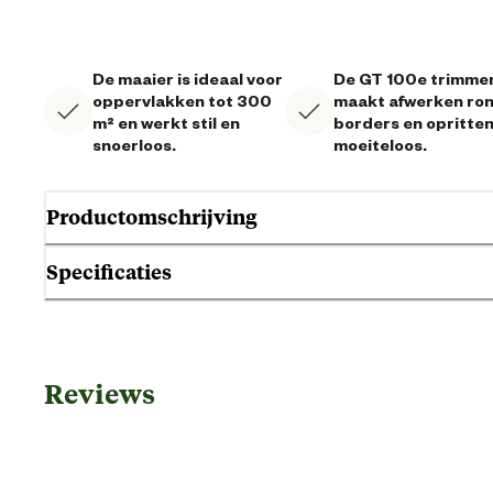
De maaier is ideaal voor
De GT 100e trimme
oppervlakken tot 300
maakt afwerken ro
m² en werkt stil en
borders en opritte
snoerloos.
moeiteloos.
Productomschrijving
Specificaties
Algemene informatie
Reviews
Ean
Aantal instellingen