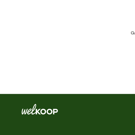
Aantal messen
Artikel breedte
Ga
Artikel diepte
Artikel hoogte
Geluidsniveau
Kleur detail
Maaibreedte