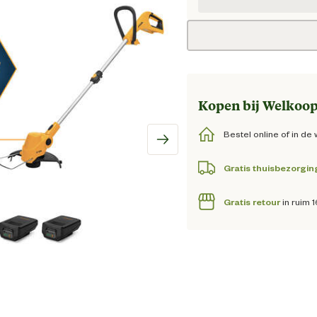
Huidig
Kopen bij Welkoop
Bestel online of in de 
Gratis thuisbezorgin
Gratis retour
in ruim 