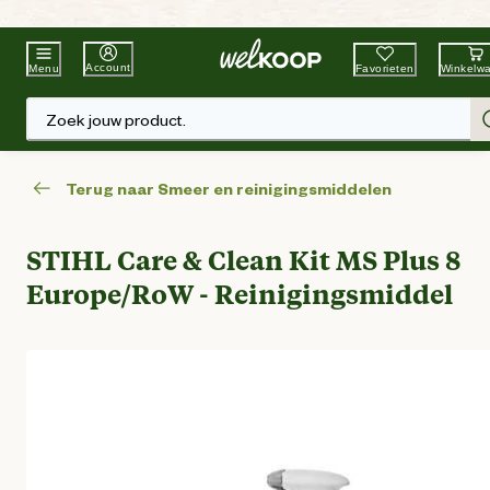
Beste Winkelketen
Tuin & Dier
Account
Favorieten
Winkelw
Menu
Zoek jouw product.
Terug naar Smeer en reinigingsmiddelen
STIHL Care & Clean Kit MS Plus 8
Europe/RoW - Reinigingsmiddel