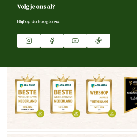
Duurzaamheid
Volg je ons al?
Eigen merk
Blijf op de hoogte via:
Franchise
Vacatures
Winkels