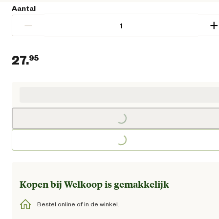
Aantal
−
+
27.
95
Huidige prijs € 27,95
Loading...
Loading...
Kopen bij Welkoop is gemakkelijk
Bestel online of in de winkel.