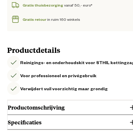
Gratis thuisbezorging
vanaf 50,- euro*
Gratis retour
in ruim 160 winkels
Productdetails
Reinigings- en onderhoudskit voor STHIL kettingz
Voor professioneel en privégebruik
Verwijdert vuil voorzichtig maar grondig
Productomschrijving
Specificaties
Wil je je STIHL kettingzaag makkelijk schoonmaken en goed
onderhouden? Gebruik dan de STIHL Care & Clean Kit MS Plus!