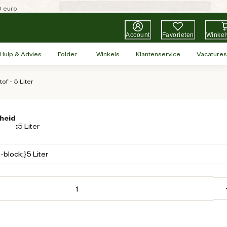
0 euro
Account
Favorieten
Winke
Hulp & Advies
Folder
Winkels
Klantenservice
Vacatures
f - 5 Liter
heid
:
5 Liter