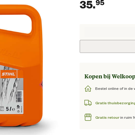
35.
95
Huidig
Kopen bij Welkoop
Bestel online of in de 
Gratis thuisbezorgin
Gratis retour
in ruim 