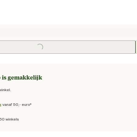
e prijs € 35,95
Loading...
Loading
 is gemakkelijk
winkel.
g
vanaf 50,- euro*
160 winkels