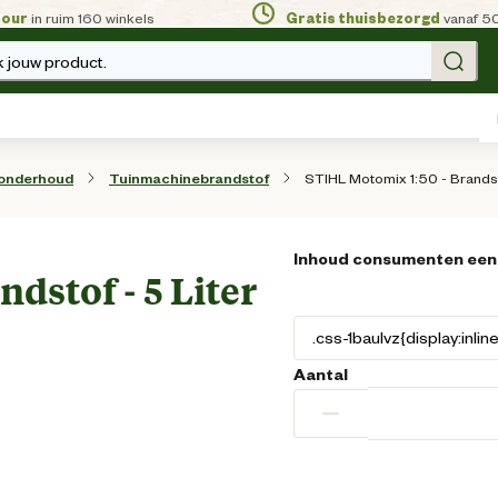
tour
in ruim 160 winkels
Gratis thuisbezorgd
vanaf 5
 jouw product.
STIHL Motomix 1:50 - Brandsto
 onderhoud
Tuinmachinebrandstof
Inhoud consumenten een
dstof - 5 Liter
Aantal
−