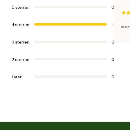
Artikel diepte
5 sterren
0
Artikel hoogte
4 sterren
1
is ok
Inhoud consumenten eenheid
3 sterren
0
2 sterren
0
1 ster
0