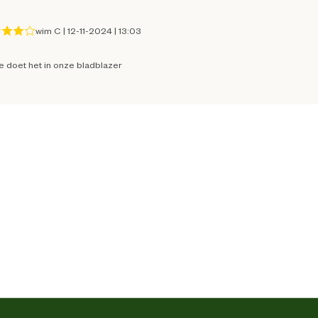
17.5 cm
wim C
|
12-11-2024
|
13:03
28.3 cm
e doet het in onze bladblazer
5 Liter