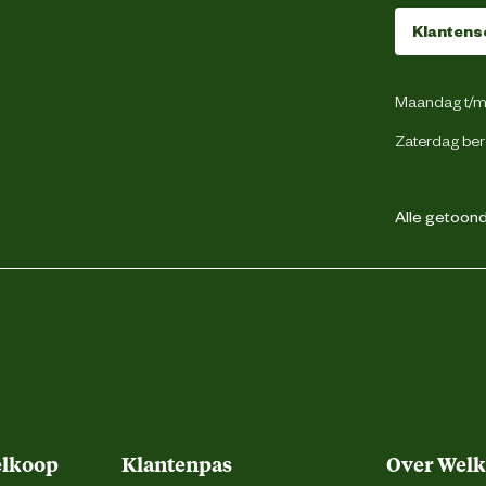
Klantens
100% coated PU
Maandag t/m 
Zaterdag ber
Waterdicht
Winddicht
Alle getoonde
100% coated PU
elkoop
Klantenpas
Over Wel