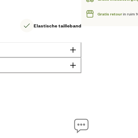
Gratis retour
in ruim 
Elastische tailleband
8715396999792
45 cm
2 cm