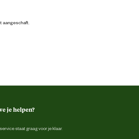
bt aangeschaft.
e je helpen?
ervice staat graag voor je klaar.