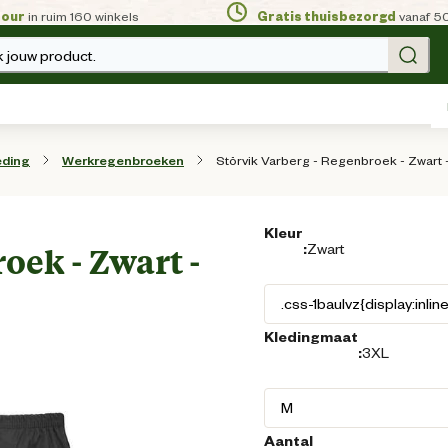
tour
in ruim 160 winkels
Gratis thuisbezorgd
vanaf 5
 jouw product.
Störvik Varberg - Regenbroek - Zwart 
eding
Werkregenbroeken
Kleur
:
Zwart
oek - Zwart -
Kledingmaat
:
3XL
Aantal