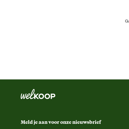
Artikel hoogte
Ga
Gemaks eigenschappen
Kledingmaat
Kleur detail
Ontwerp eigenschappen
Type zakken
Meld je aan voor onze nieuwsbrief