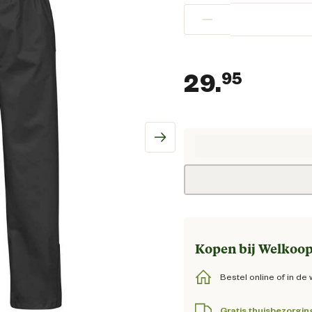
−
29.
95
Huidig
Kopen bij Welkoop
Bestel online of in de 
Gratis thuisbezorgin