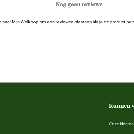
Nog geen reviews
86 cm
 naar Mijn Welkoop om een review te plaatsen als je dit product he
Verstelbare broekspijpen
3XL
Zwart
Elastiek in taille
Winddicht
Kunnen w
Steekzakken
Onze klantens