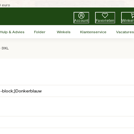
0 euro
Account
Favorieten
Winke
Hulp & Advies
Folder
Winkels
Klantenservice
Vacatures
- 3XL