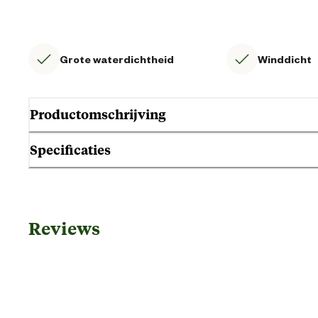
Grote waterdichtheid
Winddicht
Productomschrijving
Specificaties
Algemene informatie
Reviews
Ean
Artikel breedte
Artikel diepte