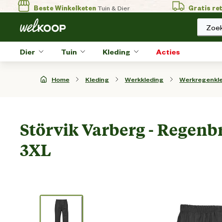
Beste Winkelketen
Tuin & Dier
Gratis re
Zoek
Dier
Tuin
Kleding
Acties
Home
Kleding
Werkkleding
Werkregenkl
Störvik Varberg - Regenbr
3XL