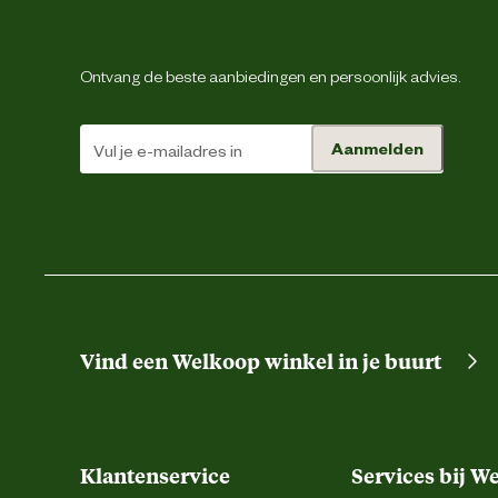
Materiaal & Samenstelling
Ontvang de beste aanbiedingen en persoonlijk advies.
Materiaal bovenstof
Aanmelden
Materiaal eigenschappen
Materiaal stof
Vind een Welkoop winkel in je buurt
Klantenservice
Services bij W