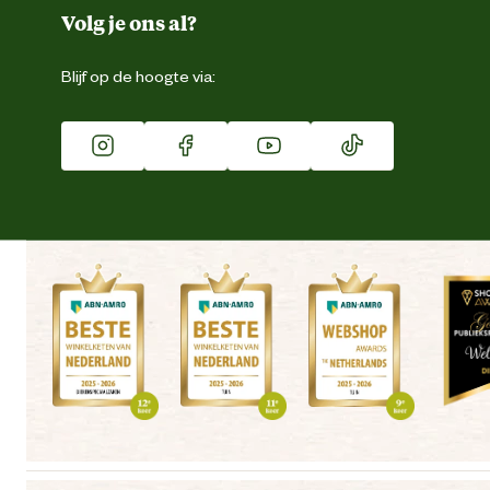
Duurzaamheid
Volg je ons al?
Eigen merk
Blijf op de hoogte via:
Franchise
Vacatures
Winkels