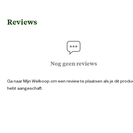
Gebruik & Geschiktheid
Reviews
Geschikt voor leeftijdsfase
0-3 ja
Algemene informatie
Ean
87173067191
Nog geen reviews
Artikel breedte
37 
Ga naar Mijn Welkoop om een review te plaatsen als je dit produ
hebt aangeschaft.
Artikel diepte
25 
Artikel hoogte
46 
Gemaks eigenschappen
Verstelba