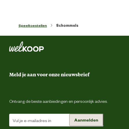
Kleur detail
Ro
Speeltoestellen
Schommels
Lengte
50 
Materiaal & Samenstelling
Materiaal
Kunstst
Meld je aan voor onze nieuwsbrief
Ontvang de beste aanbiedingen en persoonlijk advies.
Aanmelden