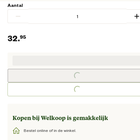
Aantal
−
+
32.
95
Huidige prijs € 32,95
Loading...
Loading...
Kopen bij Welkoop is gemakkelijk
Bestel online of in de winkel.