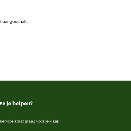
bt aangeschaft.
e je helpen?
ervice staat graag voor je klaar.