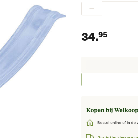
−
34.
95
Huidig
Kopen bij Welkoop
Bestel online of in de 
Gratis thuisbezorgin