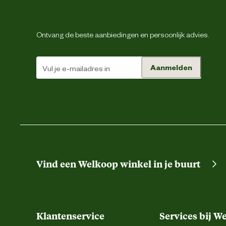
Veiligheids eigenschappen
Ontvang de beste aanbiedingen en persoonlijk advies.
Materiaal & Samenstelling
Aanmelden
Biologisch
Materiaal
Vind een Welkoop winkel in je buurt
Klantenservice
Services bij W