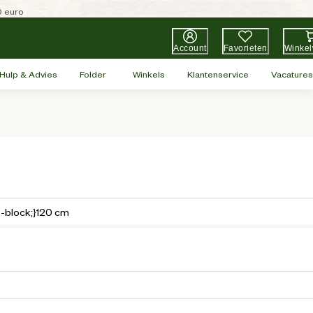
0 euro
Account
Favorieten
Winke
Hulp & Advies
Folder
Winkels
Klantenservice
Vacatures