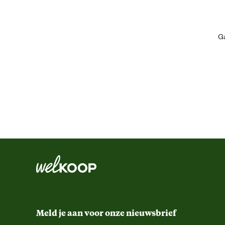
Algemene maat
Ga
Artikel breedte
Artikel diepte
Artikel hoogte
Gemaks eigenschappen
Kleur detail
Techniek & Eigenschappen
Meld je aan voor onze nieuwsbrief