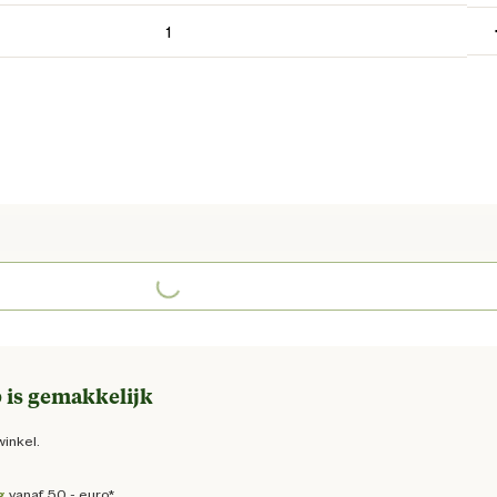
Loading...
e prijs € 34,95
 is gemakkelijk
winkel.
g
vanaf 50,- euro*