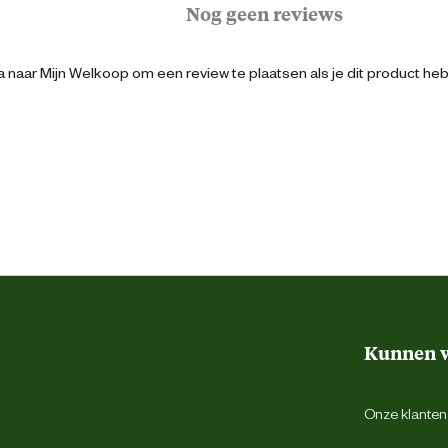
Nog geen reviews
120 cm
 naar Mijn Welkoop om een review te plaatsen als je dit product he
40 cm
120 cm
60 cm
Zelf monteren
Kunnen w
Pastel Blauw
Onze klantens