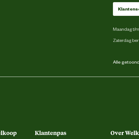
Tuv keuring
Klantens
Maandag t/m 
Zaterdag ber
Nee
Kunststof
Alle getoonde
elkoop
Klantenpas
Over Wel