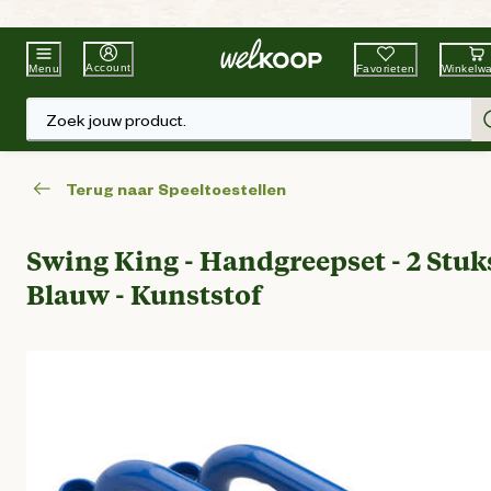
Beste Winkelketen
Tuin & Dier
Account
Favorieten
Winkelw
Menu
Zoek jouw product.
Terug naar Speeltoestellen
Swing King - Handgreepset - 2 Stuks
Blauw - Kunststof