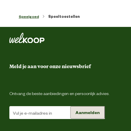
Kleur detail
Bla
Speelgoed
Speeltoestellen
Techniek & Eigenschappen
Veiligheids eigenschappen
Tuv keuri
Materiaal & Samenstelling
Meld je aan voor onze nieuwsbrief
Biologisch
N
Materiaal
Kunstst
Ontvang de beste aanbiedingen en persoonlijk advies.
Aanmelden