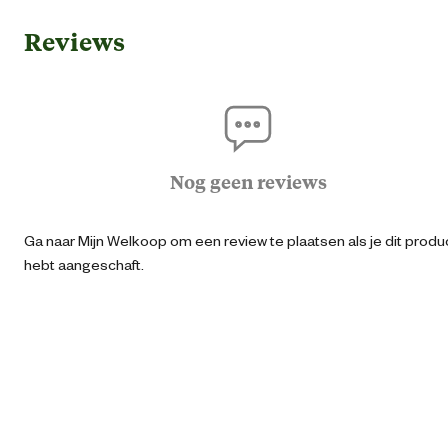
Reviews
Geschikt voor leeftijdsfase
3-12 ja
Algemene informatie
Ean
87173067177
Nog geen reviews
Artikel breedte
26 
Ga naar Mijn Welkoop om een review te plaatsen als je dit produ
hebt aangeschaft.
Artikel diepte
3 
Artikel hoogte
6 
Inhoud consumenten eenheid
2 Stu