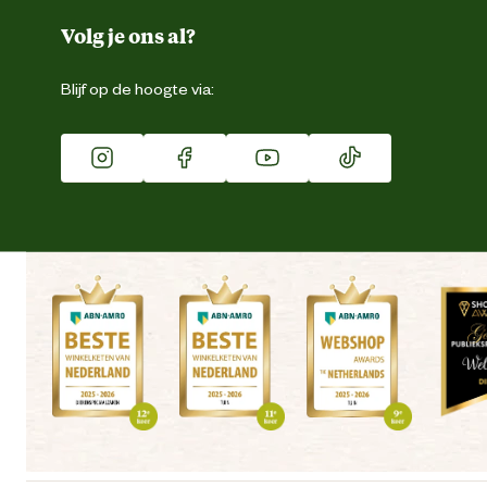
Duurzaamheid
Volg je ons al?
Eigen merk
Blijf op de hoogte via:
Franchise
Vacatures
Winkels