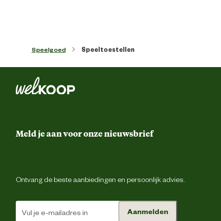
Inhoud consumenten eenheid
15 Stu
Speelgoed
Speeltoestellen
Kleur detail
Mul
Techniek & Eigenschappen
Veiligheids eigenschappen
Tuv keuri
Meld je aan voor onze nieuwsbrief
Materiaal & Samenstelling
Biologisch
N
Ontvang de beste aanbiedingen en persoonlijk advies.
Materiaal
Kunstst
Aanmelden