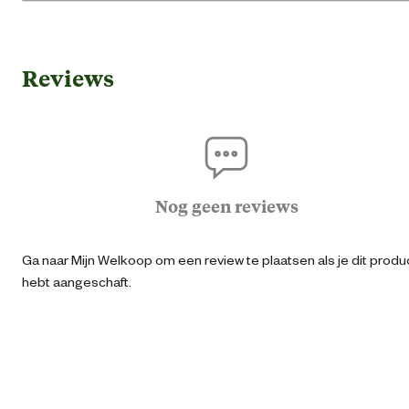
Gebruik & Geschiktheid
Reviews
Geschikt voor leeftijdsfase
3-12 ja
Algemene informatie
Ean
87207014367
Nog geen reviews
Algemene maat
Ga naar Mijn Welkoop om een review te plaatsen als je dit produ
hebt aangeschaft.
Artikel breedte
13 
Artikel diepte
15 
Artikel hoogte
4 