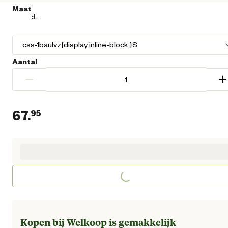
Maat
:
L
Aantal
−
+
67.
95
Huidige prijs € 67,95
Loading...
Kopen bij Welkoop is gemakkelijk