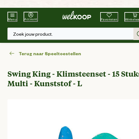
Beste Winkelketen
Tuin & Dier
Account
Favorieten
Winkelw
Menu
Zoek jouw product.
Terug naar Speeltoestellen
Swing King - Klimsteenset - 15 Stuks
Multi - Kunststof - L