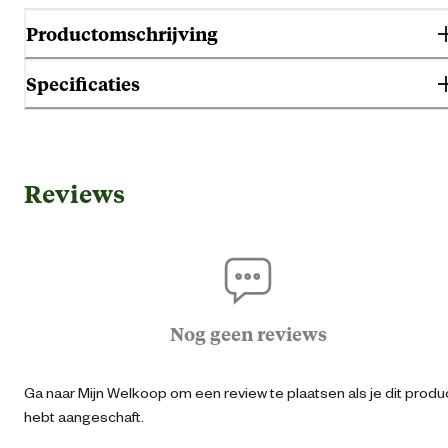
Productomschrijving
Specificaties
Algemene informatie
Reviews
Ean
40042181311
Artikel breedte
6 
Artikel diepte
6 
Nog geen reviews
Artikel hoogte
11.7 
Ga naar Mijn Welkoop om een review te plaatsen als je dit produ
hebt aangeschaft.
Inhoud consumenten eenheid
250 Millilit