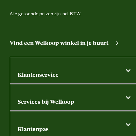
Alle getoonde prijzen zijn incl. BTW.
Vind een Welkoop winkel in je buurt
Klantenservice
Algemene actievoorwaarden
Klantenservice
Services bij Welkoop
Contactformulier
Alle services
Thuisbezorgen
Bewateringsadvies
Retouren, service en garantie
Klantenpas
Dierspecialist