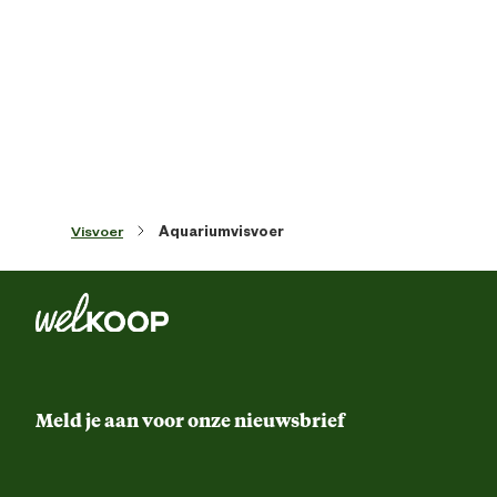
Materiaal & Samenstelling
Ruw eiwit 47,0%, Ruw vet 10,0%, Ruwe celst
Ingredienten
2,0%, Vochtgehalte 8,0
Vitaminen, provitaminen en chemisch duideli
omschreven stoffen met een gelijkaardi
Visvoer
Aquariumvisvoer
Nutritionele
werking: Vitamine A 30470 IE/kg, Vitamine 
toevoegingen
1900 IE/kg. Verbindingen van sporenelemente
E5 Mangaan 100 mg/kg, E6 Zink 63 mg/kg, 
Ijzer 41 mg/kg. Kleurstoffen, Antioxidante
Meld je aan voor onze nieuwsbrief