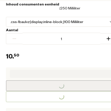
Inhoud consumenten eenheid
:
250 Milliliter
Aantal
−
+
10.
50
Huidige prijs € 10,50
Loading...
Loading...