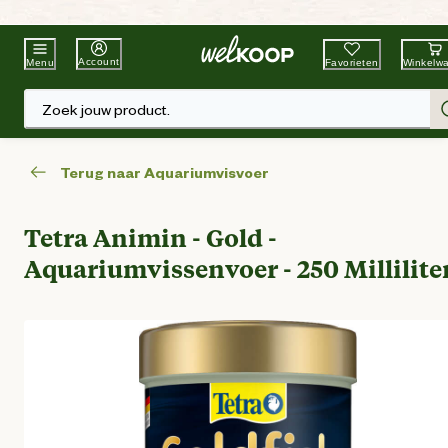
Beste Winkelketen
Tuin & Dier
Account
Favorieten
Winkelw
Menu
Zoek jouw product.
Terug naar Aquariumvisvoer
Tetra Animin - Gold -
Aquariumvissenvoer - 250 Millilite