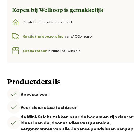
Kopen bij Welkoop is gemakkelijk
Bestel online of in de winkel.
Gratis thuisbezorging
vanaf 50,- euro*
Gratis retour
in ruim 160 winkels
Productdetails
Speciaalvoer
Voor sluierstaartachtigen
de Mini-Sticks zakken naar de bodem en zijn daaro
ideaal aan de, door studies vastgestelde,
eetgewoonten van alle Japanse goudvissen aangep