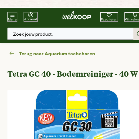
Beste Winkelketen
Tuin & Dier
Account
Favorieten
Winkelw
Menu
Zoek jouw product.
Terug naar Aquarium toebehoren
Tetra GC 40 - Bodemreiniger - 40 W