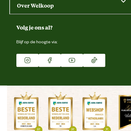
Saldo opvragen
Grondtest
Over Welkoop
Gegevens wijzigen
Over ons
Duurzaamheid
Volg je ons al?
Eigen merk
Blijf op de hoogte via:
Franchise
Vacatures
Winkels