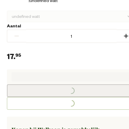
:
undefined watt
Aantal
−
+
17.
95
Huidige prijs € 17,95
Loading...
Loading...