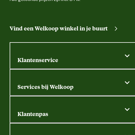
Vind een Welkoop winkel in je buurt
Klantenservice
Algemene actievoorwaarden
Klantenservice
Services bij Welkoop
Contactformulier
Alle services
Thuisbezorgen
Bewateringsadvies
Retouren, service en garantie
Klantenpas
Dierspecialist
Alles over de klantenpas
Gratis huisdier welkomstpakket