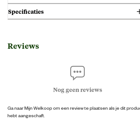
Specificaties
Algemene informatie
Reviews
Ean
40042187623
Artikel breedte
18.7 
Artikel diepte
9 
Nog geen reviews
Artikel hoogte
25.7 
Ga naar Mijn Welkoop om een review te plaatsen als je dit produ
hebt aangeschaft.
Techniek & Eigenschappen
Vermogen
40 wa