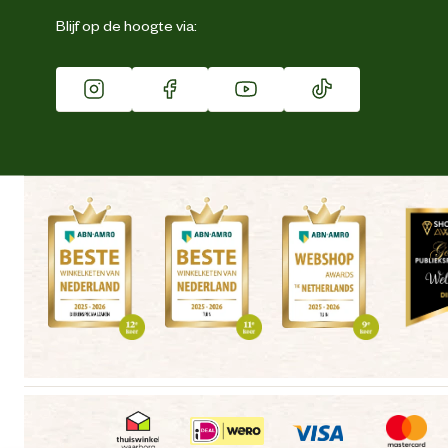
Eigen merk
Blijf op de hoogte via:
Franchise
Vacatures
Winkels