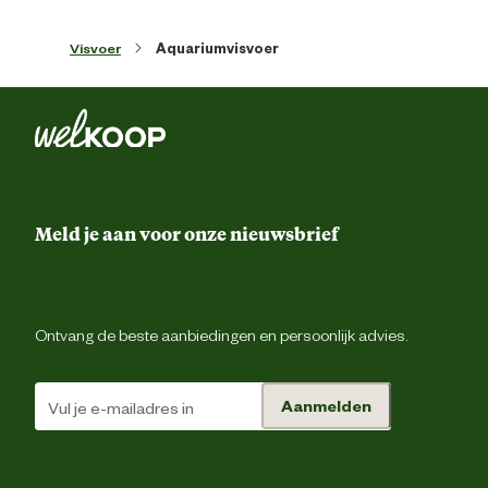
Voedingsvoorschrift
voer
Visvoer
Aquariumvisvoer
Vis en vis nevenproducten, plantaardi
eiwitextracten, granen, plantaardi
Ingredienten
nevenproducten, groente, gist, week- 
schaaldieren, olie en vetten, minerale
alge
Ruw eiwit 50%, ruw vet 9%, ruwe vezels 2
Meld je aan voor onze nieuwsbrief
vocht 8%. Vitamine A 30035 IE, vitamine 
1860 IE. Verbindingen v
Analytische
sporenelementen: E5 mangaan 68 mg, 
bestanddelen
zink 40 mg, E1 ijzer 26 mg, E3 kobalt 0
mg/, kleurstoffen, conserveermidde
antioxidante
Ontvang de beste aanbiedingen en persoonlijk advies.
Advies & Onderhoud
Aanmelden
Advies gebruik
Meerdere keren per dag in kleine porties voer