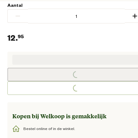
Aantal
−
+
12.
95
Huidige prijs € 12,95
Loading...
Loading...
Kopen bij Welkoop is gemakkelijk
Bestel online of in de winkel.