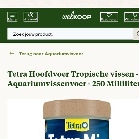
Beste Winkelketen
Tuin & Dier
Account
Favorieten
Winkelw
Menu
Zoek jouw product.
Terug naar Aquariumvisvoer
Tetra Hoofdvoer Tropische vissen -
Aquariumvissenvoer - 250 Millilite