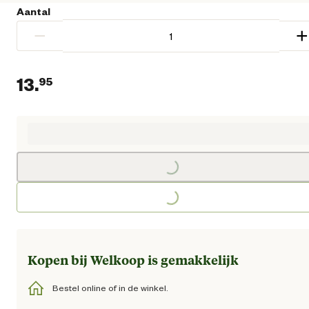
Aantal
−
+
13.
95
Huidige prijs € 13,95
Loading...
Loading...
Kopen bij Welkoop is gemakkelijk
Bestel online of in de winkel.