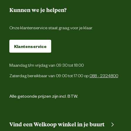
Advies
Voer niet meer dan uw vissen binnen ongeveer 
Kunnen we je helpen?
gebruik
minuten opete
Onze klantenservice staat graag voor je klaar.
Klantenservice
Maandag t/m vrijdag van 09:30 tot 18:00
Zaterdag bereikbaar van 09:00 tot 17:00 op
088 - 2324800
Alle getoonde prijzen zijn incl. BTW.
Vind een Welkoop winkel in je buurt