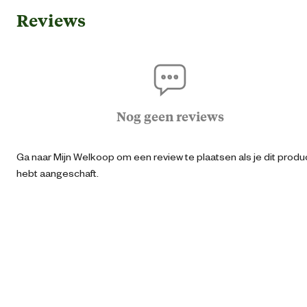
Reviews
Ean
40042181512
Artikel breedte
6 
Artikel diepte
6 
Nog geen reviews
Artikel hoogte
11.7 
Ga naar Mijn Welkoop om een review te plaatsen als je dit produ
hebt aangeschaft.
Inhoud consumenten eenheid
250 Millilit
Smaak aroma detail
Complete voedi
Materiaal & Samenstelling
Meerdere keren per dag in kleine porti