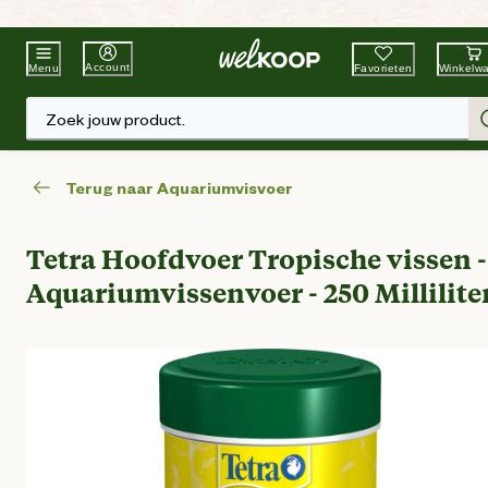
Beste Winkelketen
Tuin & Dier
Account
Favorieten
Winkelw
Menu
Zoek jouw product.
Terug naar Aquariumvisvoer
Tetra Hoofdvoer Tropische vissen -
Aquariumvissenvoer - 250 Millilite