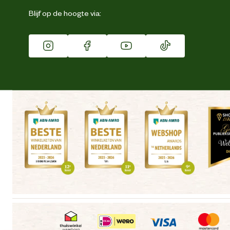
Eigen merk
Blijf op de hoogte via:
Franchise
Vacatures
Winkels