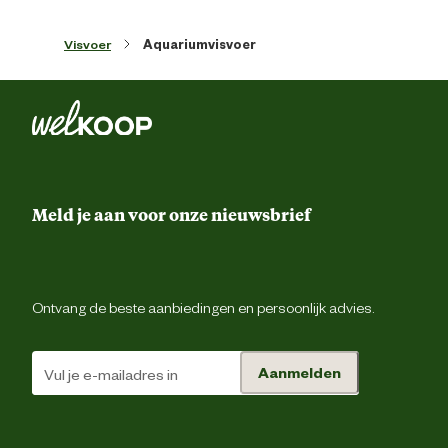
Voedingsvoorschrift
voer
Visvoer
Aquariumvisvoer
Vis en visproducten, plantaardi
eiwitextracten, granen, plantaardi
Ingredienten
bijproducten, algen (spirulina maxima 3,0%
week- en schaaldieren, gist, mineralen, oli
en vette
Analytische bestanddelen: ruwe eiwitt
Meld je aan voor onze nieuwsbrief
44,0%, ruwe oliën en -vetten 5,0%, ru
celstof 2,0%, vochtgehalte 9,0
Additieven: Vitamine, provitamine 
chemisch gedefinieerde stoffen m
Analytische
soortgelijke werking: vitamine A 279
bestanddelen
IE/kg, vitamine D3 1740 IE/kg. Verbinding
Ontvang de beste aanbiedingen en persoonlijk advies.
van sporenelementen: E5 mangaan 
mg/kg, E6 zink 38 mg/kg, E1 ijzer 
mg/kg, E3 kobalt 0,4 mg/kg. Kleurstoffe
bewaarmiddelen, anti-oxidante
Aanmelden
Advies & Onderhoud