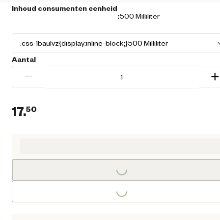
Inhoud consumenten eenheid
:
500 Milliliter
Aantal
−
+
17.
50
Huidige prijs € 17,50
Loading...
Loading...