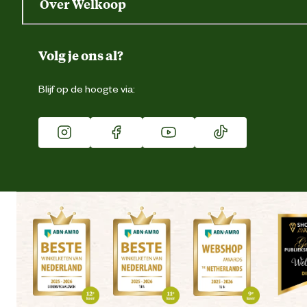
Over Welkoop
Gegevens wijzigen
Over ons
Duurzaamheid
Volg je ons al?
Eigen merk
Blijf op de hoogte via:
Franchise
Vacatures
Winkels