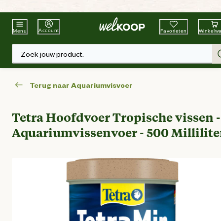
Beste Winkelketen
Tuin & Dier
Account
Favorieten
Winkelw
Menu
Zoek jouw product.
Terug naar Aquariumvisvoer
Tetra Hoofdvoer Tropische vissen -
Aquariumvissenvoer - 500 Millilite