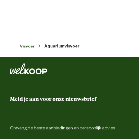
duidelijk de verwerking van voer en reduceert het de uitscheidingen va
vissen (vergeleken met het vorige TetraMin) - gegarandeerd.
Materiaal & Samenstelling
Meerdere keren per dag in kleine porti
Voedingsvoorschrift
voer
Visvoer
Aquariumvisvoer
Vis en -visbijprodukten, Granen, Gis
Plantaardige eiwitextracten, Schaal- 
Ingredienten
weekdieren, Oliën en vetten, Suik
(Oligofructose 1,3%), Algen, Minerale
Ruw eiwit 46,0%, Ruw vet 11,0%, Ru
celstof 3,0%, Vochtgehalte 6,0
Meld je aan voor onze nieuwsbrief
Vitaminen: Vitamine D3 1990 IE/k
Sporenelementen: Mangaan (mangaan-(II
Analytische
sulfaat, monohydraat) 96 mg/kg, Zi
bestanddelen
(zinksulfaat, monohydraat) 57 mg/kg, IJz
(ijzer(II)sulfaat, monohydraat) 37 mg/k
Kleurstoffen, Antioxidante
Ontvang de beste aanbiedingen en persoonlijk advies.
Conserveermiddele