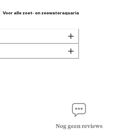
Voor alle zoet- en zeewateraquaria
Zoetwater
Zoutwater
Nog geen reviews
4004218148628