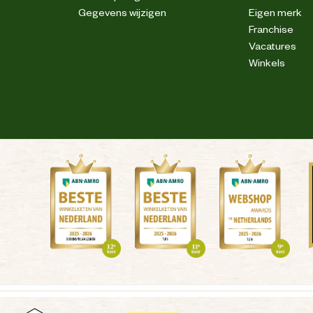
Gegevens wijzigen
Eigen merk
Franchise
Vacatures
Winkels