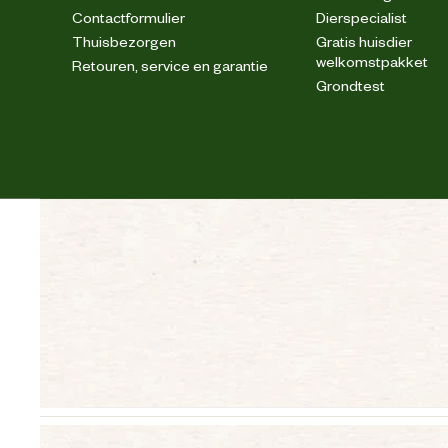
Contactformulier
Dierspecialist
Thuisbezorgen
Gratis huisdier
welkomstpakket
Retouren, service en garantie
Grondtest