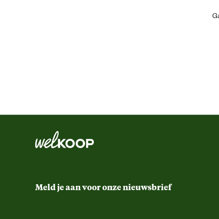
Ga
Artikel breedte
Artikel diepte
Artikel hoogte
Inhoud
Inhoud consumenten eenheid
Ontwerp eigenschappen
Meld je aan voor onze nieuwsbrief
Advies & Onderhoud