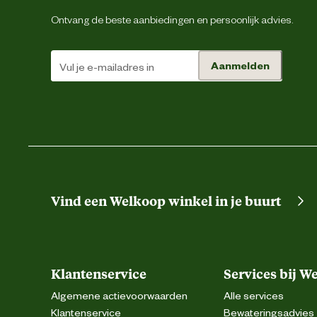
Bewaaradvies
Ontvang de beste aanbiedingen en persoonlijk advies.
Goed schudden voor gebruik. Elke week 2,5 
Aanmelden
De korrels verspreiden zich in het aquariu
Advies
NitrateMinus is absoluut ongevaarlijk voor a
gebruik
nitraatwaarde (NO3-) in het aquarium me
NO3-. Gebruik Tetra Nit
Vind een Welkoop winkel in je buurt
Klantenservice
Services bij W
Algemene actievoorwaarden
Alle services
Klantenservice
Bewateringsadvies