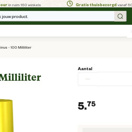
tour
in ruim 160 winkels
Gratis thuisbezorgd
vanaf 5
 jouw product.
nus - 100 Milliliter
Aantal
Milliliter
−
5.
75