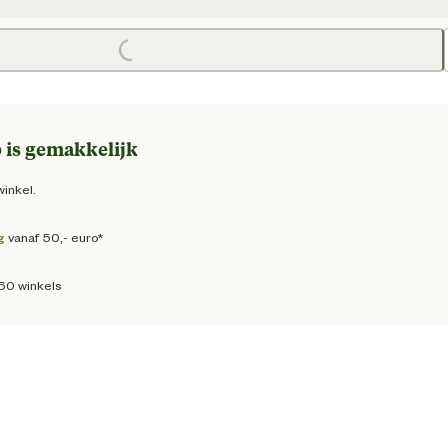
 prijs € 5,75
Loading...
 is gemakkelijk
winkel.
g
vanaf 50,- euro*
160 winkels