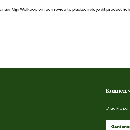
 naar Mijn Welkoop om een review te plaatsen als je dit product he
5.6 cm
3.2 cm
12.2 cm
0.1 l
100 Milliliter
Kunnen w
Met deksel
Onze klantens
Klantens