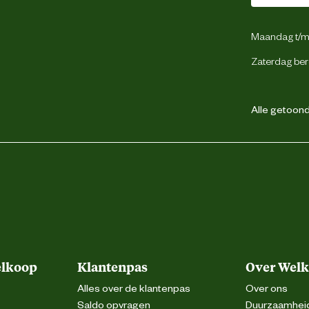
Bewaren op een koele en droge plaats
Maandag t/m 
ml per 10 liter aquariumwater toevoegen.
Zaterdag ber
m en zinken langzaam naar de bodem. Tetra
quariumbewoners en planten. Controleer de
t behulp van Tetra Test 6in1 of Tetra Test
rateMinus als de nitraatwaarde te hoog is.
Alle getoonde
elkoop
Klantenpas
Over Wel
Alles over de klantenpas
Over ons
Saldo opvragen
Duurzaamhei