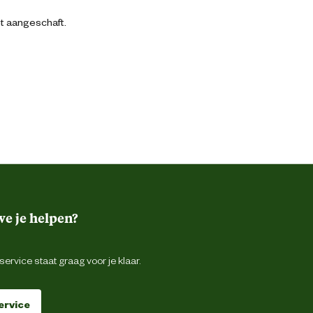
bt aangeschaft.
e je helpen?
ervice staat graag voor je klaar.
ervice