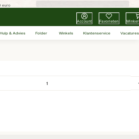
0 euro
Account
Favorieten
Winke
Hulp & Advies
Folder
Winkels
Klantenservice
Vacatures