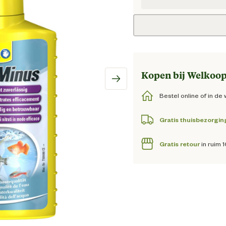
Huidige
Kopen bij Welkoop
Bestel online of in de 
Gratis thuisbezorgin
Gratis retour
in ruim 