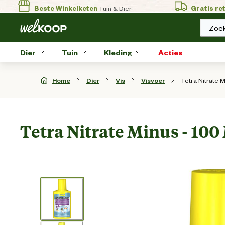
Beste Winkelketen
Tuin & Dier
Gratis re
Zoek
Dier
Tuin
Kleding
Acties
Tetra Nitrate Mi
Home
Dier
Vis
Visvoer
Tetra Nitrate Minus - 100 