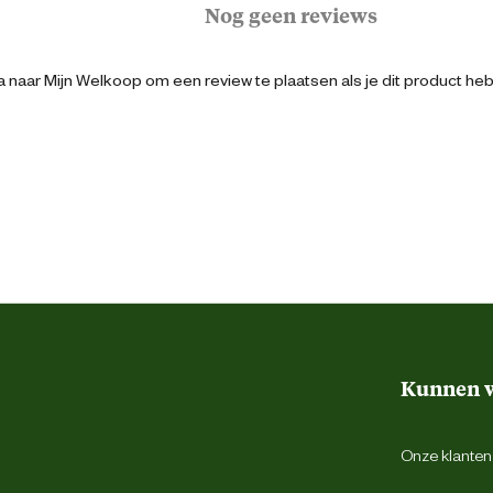
Nog geen reviews
48 cm
 naar Mijn Welkoop om een review te plaatsen als je dit product he
10 Liter
Kunnen w
Onze klantens