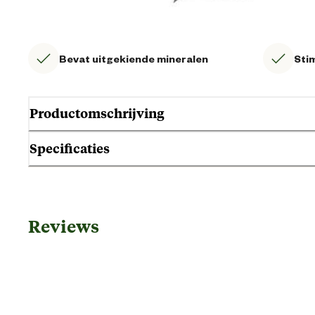
Bevat uitgekiende mineralen
Sti
Productomschrijving
Specificaties
Algemene informatie
Reviews
Ean
Artikel breedte
Artikel diepte