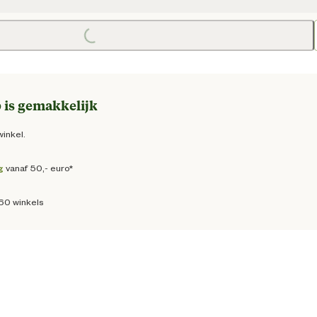
 prijs € 17,95
Loading...
 is gemakkelijk
winkel.
g
vanaf 50,- euro*
160 winkels