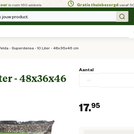
tour
in ruim 160 winkels
Gratis thuisbezorgd
vanaf 5
 jouw product.
Velda - Superdensa - 10 Liter - 48x36x46 cm
Aantal
iter - 48x36x46
−
17.
95