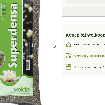
Huidige
Kopen bij Welkoop
Bestel online of in de 
Gratis thuisbezorgin
Gratis retour
in ruim 