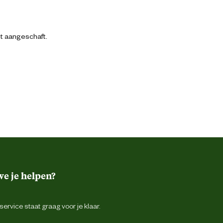
bt aangeschaft.
e je helpen?
ervice staat graag voor je klaar.