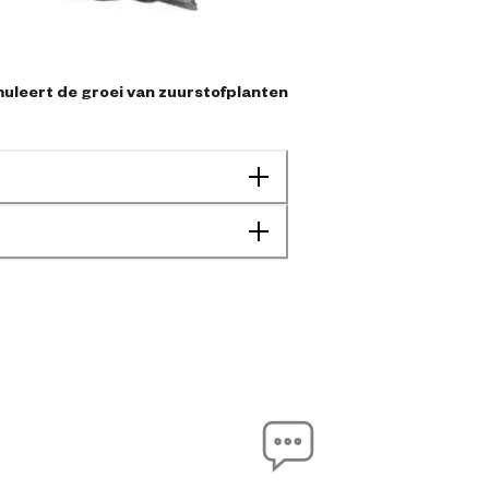
muleert de groei van zuurstofplanten
8711921012127
36 cm
46 cm