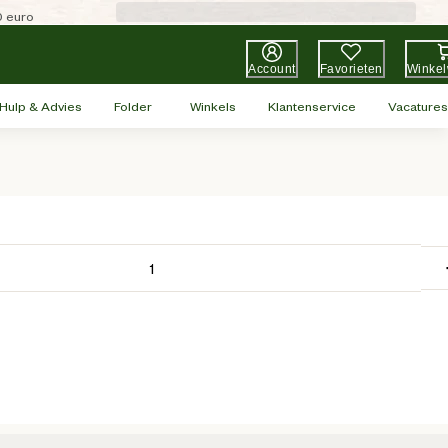
0 euro
Account
Favorieten
Winke
Hulp & Advies
Folder
Winkels
Klantenservice
Vacatures