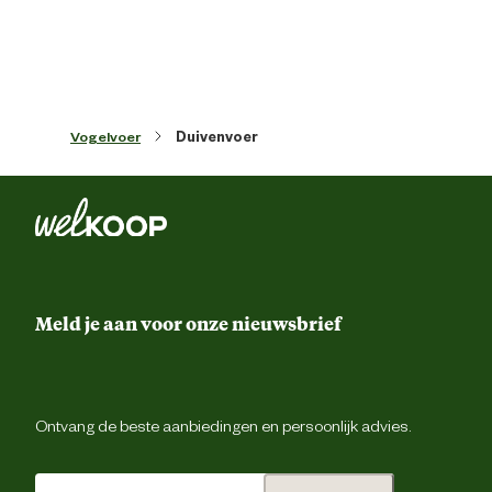
Inhoud consumenten eenheid
25 Kilogr
Materiaal & Samenstelling
Vogelvoer
Duivenvoer
Type voer
Duivenvo
Gemiddeld 30 g voeder per dag per duif 
Voedingsvoorschrift
altijd zuiver drinkwater voorzi
Rode maïs 29% Kleine cribsmaïs 
Getoaste sojabonen 2% Maple peas 
Meld je aan voor onze nieuwsbrief
Dun peas 2% Gele erwten 1% Kleine groe
erwten 5% Vitsen 2% Witte duiventar
Ingredienten
12% Gele dari 10% Rode dari 5% Cardy 
Duivengerst 2% Paddy rijst 8% Gebrok
rijst 2% Kleine gestreep
zonnebloempitten 1% Boekweit 1% Bru
Ontvang de beste aanbiedingen en persoonlijk advies.
lijnzaad 2% Mariadistelzaad 