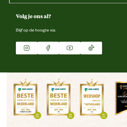
Over ons
Duurzaamheid
Volg je ons al?
Eigen merk
Blijf op de hoogte via:
Franchise
Vacatures
Winkels