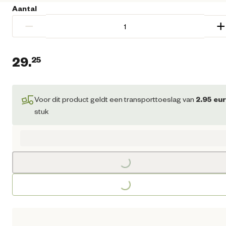
Aantal
−
+
29.
25
Huidige prijs € 29,25
Voor dit product geldt een transporttoeslag van
2.95
eu
stuk
Loading...
Loading...