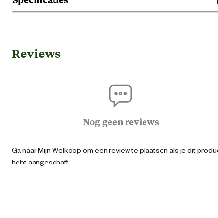
voor jonge duiven met rode maïs. De mengeling is goed opneembaar,
gevarieerd, licht verteerbaar en verrijkt met Success Corn I.C.+ voor e
Gebruik & Geschiktheid
ideaal eiwitgehalte voor jonge duiven.
Reviews
Geschikt voor leeftijdsfase
Juni
Algemene informatie
Ean
54103401108
Nog geen reviews
Artikel breedte
44 
Ga naar Mijn Welkoop om een review te plaatsen als je dit produ
hebt aangeschaft.
Artikel diepte
14 
Artikel hoogte
57 