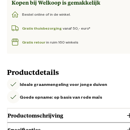
Kopen bij Welkoop is gemakkelijk
Bestel online of in de winkel.
Gratis thuisbezorging
vanaf 50,- euro*
Gratis retour
in ruim 160 winkels
Productdetails
Ideale graanmengeling voor jonge duiven
Goede opname: op basis van rode maïs
Productomschrijving
Specificaties
Versele-Laga Traditional Junior Subliem is een kwaliteitsgraanmengeli