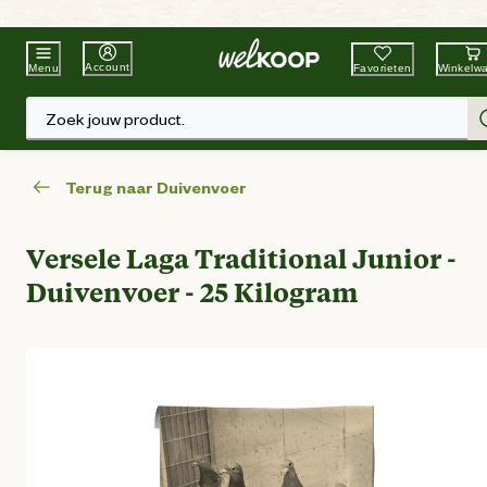
Beste Winkelketen
Tuin & Dier
Account
Favorieten
Winkelw
Menu
Zoek jouw product.
Terug naar Duivenvoer
Versele Laga Traditional Junior -
Duivenvoer - 25 Kilogram