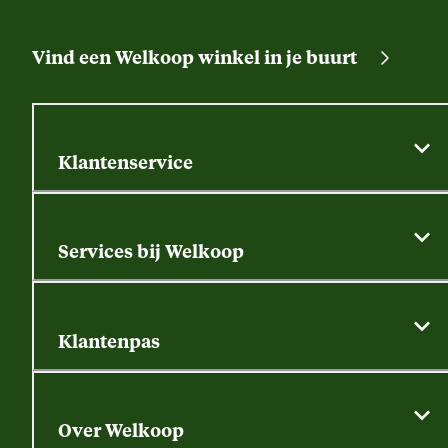
Vind een Welkoop winkel in je buurt
Klantenservice
Algemene actievoorwaarden
Klantenservice
Services bij Welkoop
Contactformulier
Alle services
Thuisbezorgen
Bewateringsadvies
Retouren, service en garantie
Klantenpas
Dierspecialist
Alles over de klantenpas
Gratis huisdier welkomstpakket
Saldo opvragen
Grondtest
Over Welkoop
Gegevens wijzigen