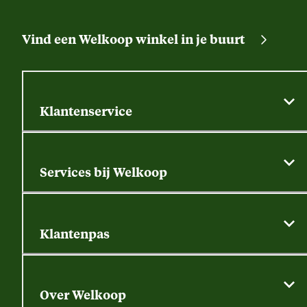
Vind een Welkoop winkel in je buurt
Klantenservice
Algemene actievoorwaarden
Klantenservice
Services bij Welkoop
Contactformulier
Alle services
Thuisbezorgen
Bewateringsadvies
Retouren, service en garantie
Klantenpas
Dierspecialist
Alles over de klantenpas
Gratis huisdier welkomstpakket
Saldo opvragen
Grondtest
Over Welkoop
Gegevens wijzigen