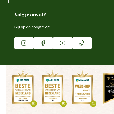
Over ons
Duurzaamheid
Volg je ons al?
Eigen merk
Blijf op de hoogte via:
Franchise
Vacatures
Winkels