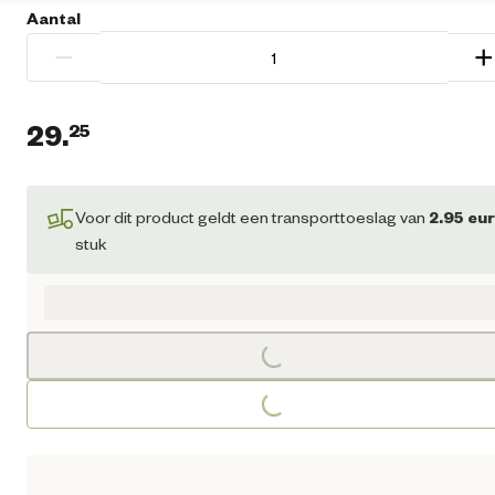
Aantal
−
+
29.
25
Huidige prijs € 29,25
Voor dit product geldt een transporttoeslag van
2.95
eu
stuk
Loading...
Loading...