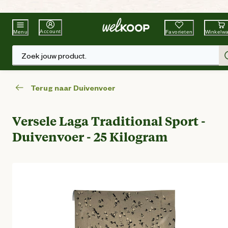
Beste Winkelketen
Tuin & Dier
Account
Favorieten
Winkelw
Menu
Zoek jouw product.
Terug naar Duivenvoer
Versele Laga Traditional Sport -
Duivenvoer - 25 Kilogram