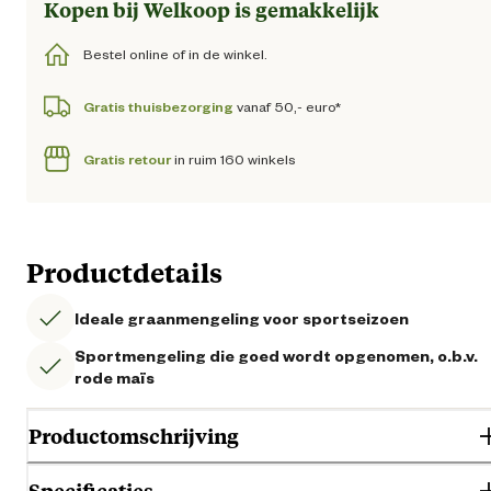
Kopen bij Welkoop is gemakkelijk
Bestel online of in de winkel.
Gratis thuisbezorging
vanaf 50,- euro*
Gratis retour
in ruim 160 winkels
Productdetails
Ideale graanmengeling voor sportseizoen
Sportmengeling die goed wordt opgenomen, o.b.v.
rode maïs
Productomschrijving
Specificaties
Versele-Laga Traditional Sport Subliem is een kwaliteitsgraanmengelin