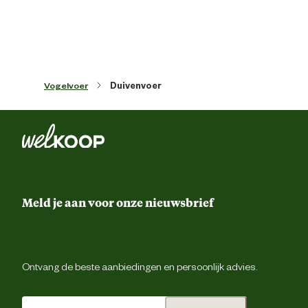
Inhoud consumenten eenheid
25 Kilogr
Materiaal & Samenstelling
Vogelvoer
Duivenvoer
Type voer
Duivenvo
Gemiddeld 30 g voeder per dag per duif 
Voedingsvoorschrift
altijd zuiver drinkwater voorzi
Rode maïs 43% Getoaste sojabonen 
Maple peas 5,5% Dun peas 5% Klei
Meld je aan voor onze nieuwsbrief
groene erwten 4% Vitsen 3% Katjang Idj
3% Witte duiventarwe 13% Gele dari 7,
Ingredienten
Rode dari 3% Cardy 3% Kleine gestreep
zonnebloempitten 1% Kempzaad 
Boekweit 1% Bruin lijnzaad 1% Zwa
koolzaad 1% Mariadistelzaad 
Ontvang de beste aanbiedingen en persoonlijk advies.
Analytische
Ruw eiwit 13% Ruw vet 6% Ruwe celst