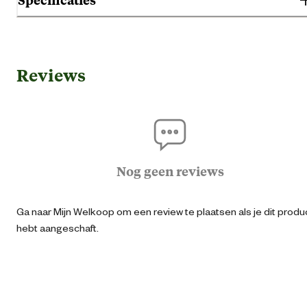
voor sportperiode met rode maïs voor weduwnaars. Het is een
gevarieerde mengeling die goed wordt opgenomen door de sportduiv
Gebruik & Geschiktheid
Reviews
Geschikt voor leeftijdsfase
Alle leeftijd
Algemene informatie
Ean
54103401102
Nog geen reviews
Artikel breedte
44 
Ga naar Mijn Welkoop om een review te plaatsen als je dit produ
hebt aangeschaft.
Artikel diepte
14 
Artikel hoogte
57 