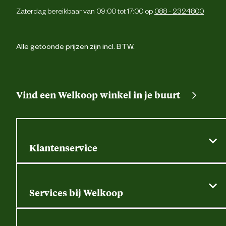
Zaterdag bereikbaar van 09:00 tot 17:00 op
088 - 2324800
Alle getoonde prijzen zijn incl. BTW.
Vind een Welkoop winkel in je buurt
Klantenservice
Algemene actievoorwaarden
Klantenservice
Services bij Welkoop
Contactformulier
Alle services
Thuisbezorgen