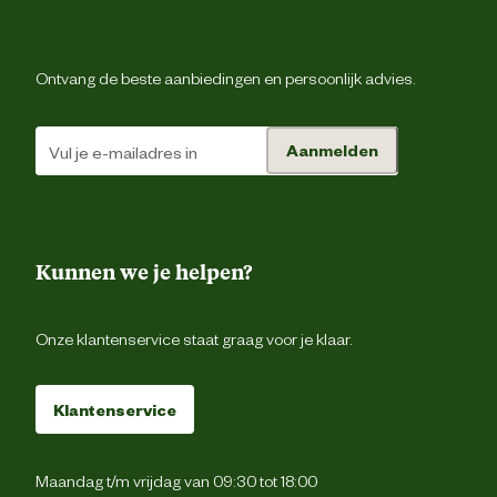
Koel, droog en donker. Uit direct zonlicht houde
Buiten bereik van kinderen houden. Goed afsluit
Bewaaradvies
en bewaren in de originele verpakking. Ho
temperaturen mijden. Honing & vet kunnen bij hit
Ontvang de beste aanbiedingen en persoonlijk advies.
dun worden & bij kou verharde
Aanmelden
Kunnen we je helpen?
Onze klantenservice staat graag voor je klaar.
Klantenservice
Maandag t/m vrijdag van 09:30 tot 18:00