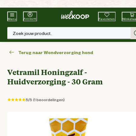
Beste Winkelketen
Tuin & Dier
Account
Favorieten
Winkelw
Menu
Zoek jouw product.
Terug naar Wondverzorging hond
Vetramil Honingzalf -
Huidverzorging - 30 Gram
5/5 (1 beoordelingen)