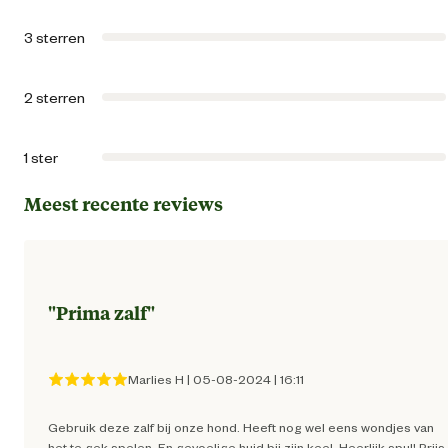
Geschikt voor leeftijdsfase
Seni
3 sterren
Volwass
2 sterren
Algemene informatie
1 ster
Ean
87174380101
Meest recente reviews
Artikel breedte
13.6 
"
Prima zalf
"
Artikel diepte
3.1 
Artikel hoogte
3.1 
Marlies H
|
05-08-2024
|
16:11
Gebruik deze zalf bij onze hond. Heeft nog wel eens wondjes van
Inhoud consumenten eenheid
30 Gr
het te gek spelen. En gevoelige huid bij zijn keel. Heerlijk spul! Prijs