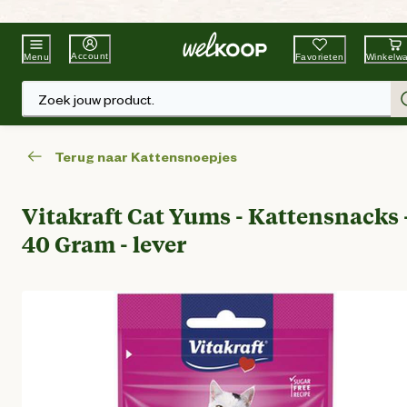
Beste Winkelketen
Tuin & Dier
Account
Favorieten
Winkelw
Menu
Zoek jouw product.
Terug naar Kattensnoepjes
Vitakraft Cat Yums - Kattensnacks 
40 Gram - lever