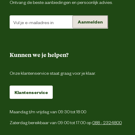
Ontvang de beste aanbiedingen en persoonlijk advies.
vlees en dierlijke bijproducten 72,
(lever 24%, leverworst 1%), groent
Ingredienten
Aanmelden
plantaardige eiwitextracten, gis
mineralen, plantaardige bijproduct
vocht 38,0% eiwit 24,
Analytische
vetgehalte 12,0% ruwe vezel 1,5% ru
bestanddelen
Kunnen we je helpen?
as 6,
Onze klantenservice staat graag voor je klaar.
Nutritionele
taurine 445 mg antioxidant
toevoegingen
conserveringsmiddelen kleurstoff
Klantenservice
Advies & Onderhoud
Maandag t/m vrijdag van 09:30 tot 18:00
Bewaaradvies
Koel en droog beware
Zaterdag bereikbaar van 09:00 tot 17:00 op
088 - 2324800