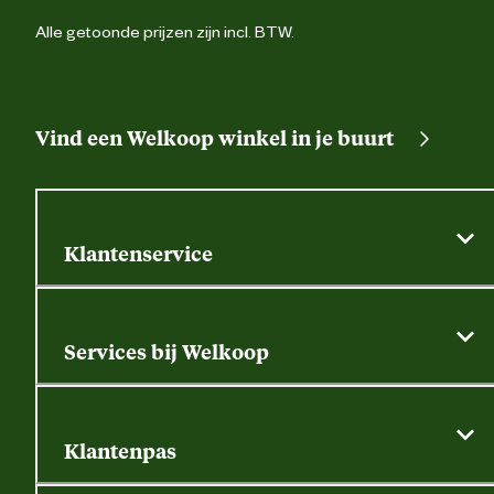
Alle getoonde prijzen zijn incl. BTW.
Vind een Welkoop winkel in je buurt
Klantenservice
Algemene actievoorwaarden
Klantenservice
Services bij Welkoop
Contactformulier
Alle services
Thuisbezorgen
Bewateringsadvies
Retouren, service en garantie
Klantenpas
Dierspecialist