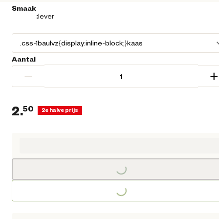
Smaak
:
lever
Aantal
−
+
2.
50
2e halve prijs
Huidige prijs € 2,50
Loading...
Loading...