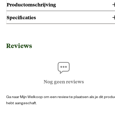
Productomschrijving
Specificaties
Gebruik & Geschiktheid
Reviews
Gebruiksmoment
Verwenn
Algemene informatie
Ean
40082392882
Nog geen reviews
Artikel breedte
10 
Ga naar Mijn Welkoop om een review te plaatsen als je dit produ
hebt aangeschaft.
Artikel diepte
2.5 