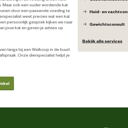
ijn. Maar ook een ouder wordende kat
eunen door een passende voeding te
Huid- en vachtcon
erspecialist weet precies wat een kat
 een persoonlijk gesprek kijken we naar
Gewichtsconsult
an jouw kat en geven je advies op
Bekijk alle services
n langs bij een Welkoop in de buurt.
afspraak. Onze dierspecialist helpt je
inkel