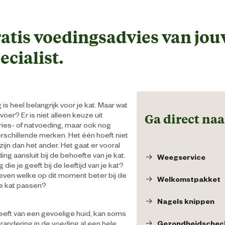
atis voedingsadvies van jo
ecialist.
s heel belangrijk voor je kat. Maar wat
voer? Er is niet alleen keuze uit
Ga direct naa
ries- of natvoeding, maar ook nog
erschillende merken. Het één hoeft niet
zijn dan het ander. Het gaat er vooral
ng aansluit bij de behoefte van je kat.
Weegservice
die je geeft bij de leeftijd van je kat?
tieven welke op dit moment beter bij de
Welkomstpakket
 je kat passen?
Nagels knippen
 heeft van een gevoelige huid, kan soms
randering in de voeding al een hele
Gezondheidschec