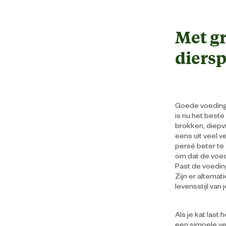
Met gr
diersp
Goede voeding i
is nu het beste 
brokken, diepv
eens uit veel v
persé beter te 
om dat de voedi
Past de voeding 
Zijn er alterna
levensstijl van
Als je kat last
een simpele ve