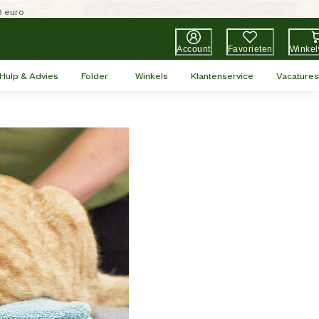
0 euro
Account
Favorieten
Winke
Hulp & Advies
Folder
Winkels
Klantenservice
Vacatures