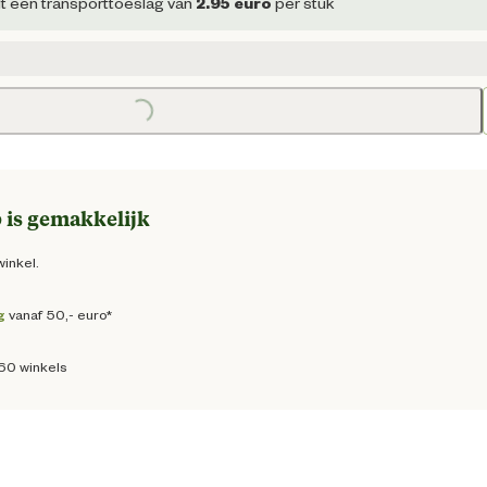
e prijs € 20,85
dt een transporttoeslag van
2.95
euro
per stuk
Loading...
Loading
 is gemakkelijk
winkel.
g
vanaf 50,- euro*
160 winkels