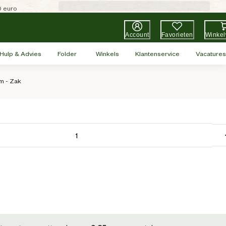
0 euro
Account
Favorieten
Winke
Hulp & Advies
Folder
Winkels
Klantenservice
Vacatures
m - Zak