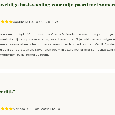
Gemiddeld actief
weldige basisvoeding voor mijn paard met zome
Weerstand
Sabrina M
|
07-07-2025
|
07:21
ebruik nu een tijdje Voermeesters Vezels & Kruiden Basisvoeding voor mijn 
Volwassen
 merk dat hij het op deze voeding veel beter doet. Zijn huid ziet er rustiger
en eczeemdeken is het zomerseizoen nu echt goed te doen. Wat ik fijn vind, is
duidelijk ondersteunen. Bovendien eet mijn paard het graag! Een echte aanr
problemen zoals zomereczeem.
8719189255676
40 cm
erlijk
"
14 cm
Marissa D
|
01-06-2025
|
12:30
57 cm