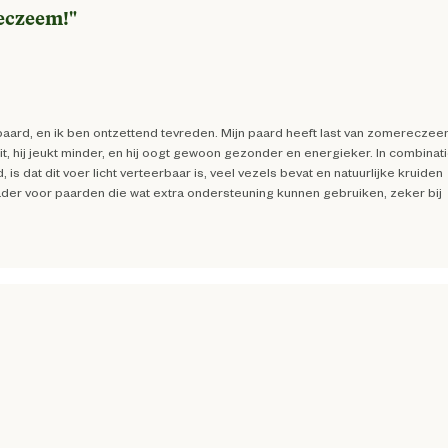
reczeem!
"
paard, en ik ben ontzettend tevreden. Mijn paard heeft last van zomereczee
 uit, hij jeukt minder, en hij oogt gewoon gezonder en energieker. In combinat
 dat dit voer licht verteerbaar is, veel vezels bevat en natuurlijke kruiden
ader voor paarden die wat extra ondersteuning kunnen gebruiken, zeker bij