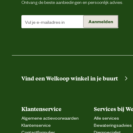
Ontvang de beste aanbiedingen en persoonlijk advies.
Aanmelden
Type voer
Bij 
van 
voer
duur
react
Boven
Voedingsgerelateerde
eigenschappen
Vind een Welkoop winkel in je buurt
Paard van 600kg bij onderhoud: ca. 2k
Klantenservice
Services bij W
Voedingsvoorschrift
per dag Voor dieren van 400kg:
dieren van 2
Algemene actievoorwaarden
Alle services
Klantenservice
Bewateringsadvies
Luzerne, Zonnebloemzaadproducte
Contactformulier
Dierspecialist