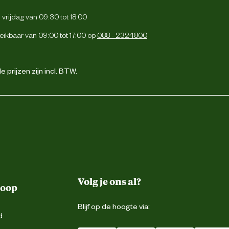
vrijdag van 09:30 tot 18:00
eikbaar van 09:00 tot 17:00 op
088 - 2324800
 laag zetmeel- graan- en suikergehalte kwam ik uit bij ‘Vezels en Kruiden’
iënten icm de prijs-kwaliteits verhouding was ik snel overtuigd. Hoogwaard
d, waarbij de ingrediënten vrijwel overeenkomen met vergelijkbaar, maar v
 prijzen zijn incl. BTW.
stelling bij de klantenservice van Voermeesters kreeg ik een heel snelle
paard nodig heeft en welke samenstelling van ingrediënten hiervoor nodig is.
de) aanrader!
Volg je ons al?
koop
Blijf op de hoogte via:
d