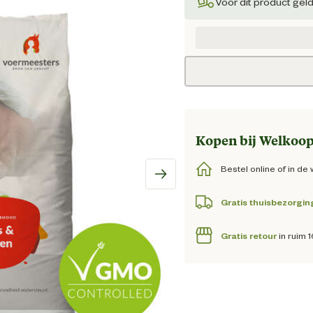
Huidig
Voor dit product gel
Kopen bij Welkoop
Bestel online of in de 
Gratis thuisbezorgin
Gratis retour
in ruim 