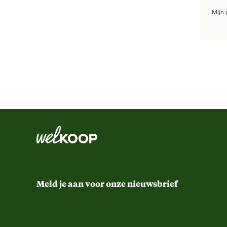
Mijn 
Inhoud consumenten eenheid
Ondersteund
"
Ru
Suikergehalte
Techniek & Eigenschappen
Pony'
Energie gehalte
Meld je aan voor onze nieuwsbrief
Materiaal & Samenstelling
"
Kw
Bevat