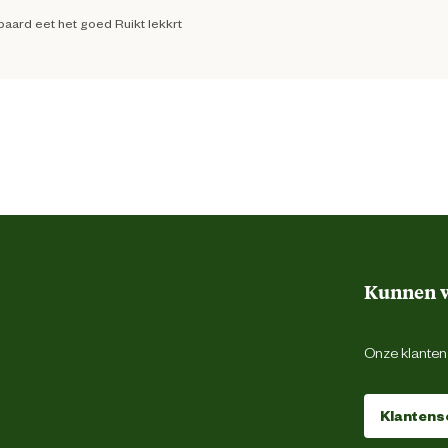
paard eet het goed Ruikt lekkrt
15 Kilogram
Glanzende vacht
Luchtwegen
ikt heerlijk
"
4 %
Celesta
|
01-11-2024
|
13:11
s eten het graag. En het ruikt heel lekker
Kunnen w
Laag (Ewpa 0,75 - 0,85)
Onze klantens
Klantens
alitatief goed voer
"
Omega 3 en 6