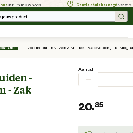
tour
in ruim 160 winkels
Gratis thuisbezorgd
vanaf 5
 jouw product.
Voermeesters Vezels & Kruiden - Basisvoeding - 15 Kilogra
denmuesli
Aantal
uiden -
−
m - Zak
20.
85