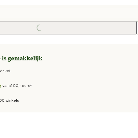
ige prijs € 10,00
e prijs € 16,95
Loading...
 is gemakkelijk
winkel.
g
vanaf 50,- euro*
160 winkels