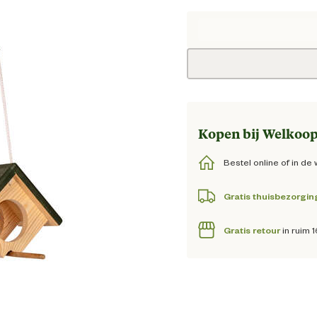
Huid
Oorspronkelijk
Kopen bij Welkoop
Bestel online of in de 
Gratis thuisbezorgin
Gratis retour
in ruim 