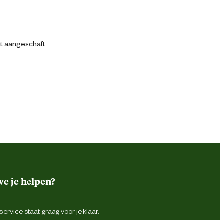
bt aangeschaft.
e je helpen?
ervice staat graag voor je klaar.