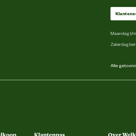
Hout
Klantens
Maandag t/m 
Zaterdag ber
Alle getoonde
elkoop
Klantenpas
Over Wel