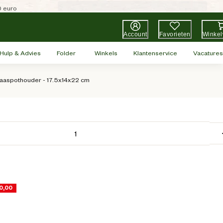
0 euro
Account
Favorieten
Winke
Hulp & Advies
Folder
Winkels
Klantenservice
Vacatures
aaspothouder - 17.5x14x22 cm
10,00