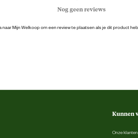
Nog geen reviews
f haak kunt bevestigen. Vul de houder met
ieten van hun maaltijd!
5051054293226
 naar Mijn Welkoop om een review te plaatsen als je dit product he
14 cm
22 cm
17.5 cm
Met zitstok
Kunnen w
Groen
Onze klantens