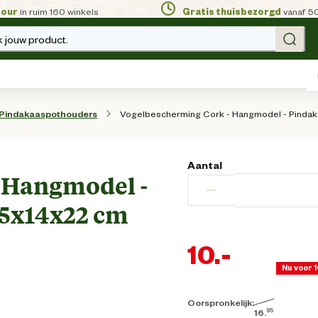
tour
in ruim 160 winkels
Gratis thuisbezorgd
vanaf 5
 jouw product.
Vogelbescherming Cork - Hangmodel - Pindak
Pindakaaspothouders
Aantal
 Hangmodel -
−
.5x14x22 cm
10.
-
Nu voor 
Oorspronkelijk:
95
16.