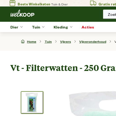
Beste Winkelketen
Tuin & Dier
Gratis re
Zoek
Dier
Tuin
Kleding
Acties
V
Home
Tuin
Vijvers
Vijveronderhoud
Vt - Filterwatten - 250 Gr