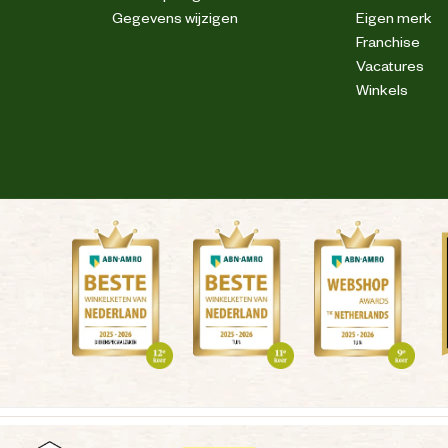
Gegevens wijzigen
Eigen merk
Franchise
Vacatures
Winkels