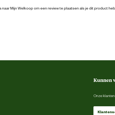
41 cm
 naar Mijn Welkoop om een review te plaatsen als je dit product he
250 Gram
Groen
Filteren
Kunnen w
Onze klantens
Klantens