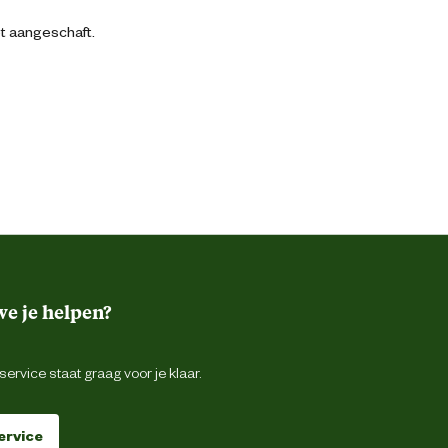
bt aangeschaft.
e je helpen?
ervice staat graag voor je klaar.
ervice