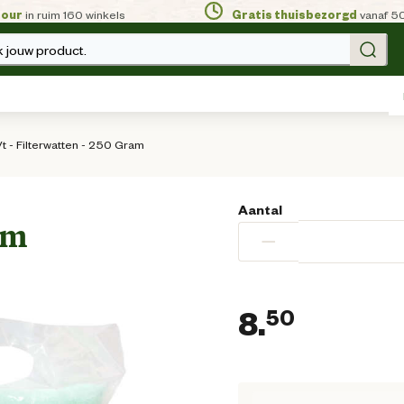
tour
in ruim 160 winkels
Gratis thuisbezorgd
vanaf 5
 jouw product.
t - Filterwatten - 250 Gram
Aantal
am
−
8.
50