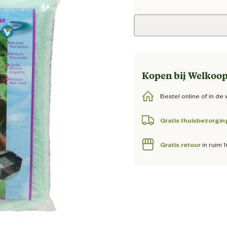
Huidige
Kopen bij Welkoop
Bestel online of in de 
Gratis thuisbezorgin
Gratis retour
in ruim 