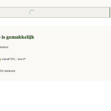
 prijs € 8,50
Loading...
 is gemakkelijk
winkel.
g
vanaf 50,- euro*
160 winkels