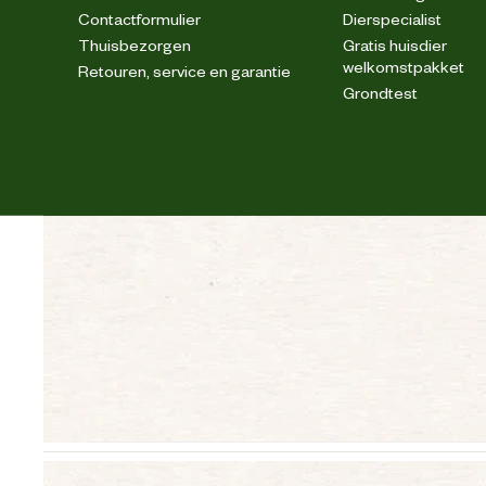
Contactformulier
Dierspecialist
Thuisbezorgen
Gratis huisdier
welkomstpakket
Retouren, service en garantie
Grondtest