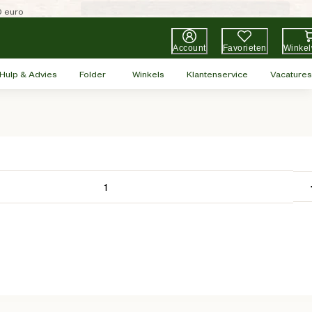
0 euro
Account
Favorieten
Winke
Hulp & Advies
Folder
Winkels
Klantenservice
Vacatures