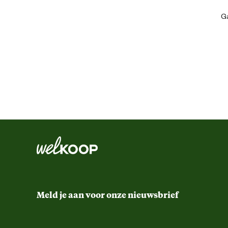
Artikel hoogte
Ga
Inhoud consumenten eenheid
Kleur detail
Techniek & Eigenschappen
Technologische eigenschappen
Meld je aan voor onze nieuwsbrief