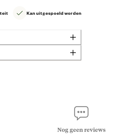
teit
Kan uitgespoeld worden
8711921083264
18 cm
10 cm
Nog geen reviews