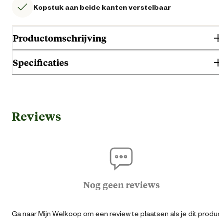
Kopstuk aan beide kanten verstelbaar
Productomschrijving
Specificaties
Algemene informatie
Reviews
Ean
40579622215
Artikel breedte
10 
Artikel diepte
5 
Nog geen reviews
Artikel hoogte
50 
Ga naar Mijn Welkoop om een review te plaatsen als je dit produ