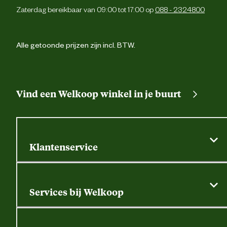
Zaterdag bereikbaar van 09:00 tot 17:00 op
088 - 2324800
Alle getoonde prijzen zijn incl. BTW.
Vind een Welkoop winkel in je buurt
Klantenservice
Algemene actievoorwaarden
Klantenservice
Services bij Welkoop
Contactformulier
Alle services
Thuisbezorgen