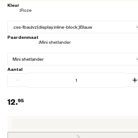
Kleur
:
Roze
Paardenmaat
:
Mini shetlander
Aantal
−
+
12.
95
Huidige prijs € 12,95
Loading...