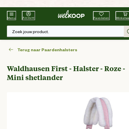
Beste Winkelketen
Tuin & Dier
Account
Favorieten
Winkelw
Menu
Zoek jouw product.
Terug naar Paardenhalsters
Waldhausen First - Halster - Roze -
Mini shetlander