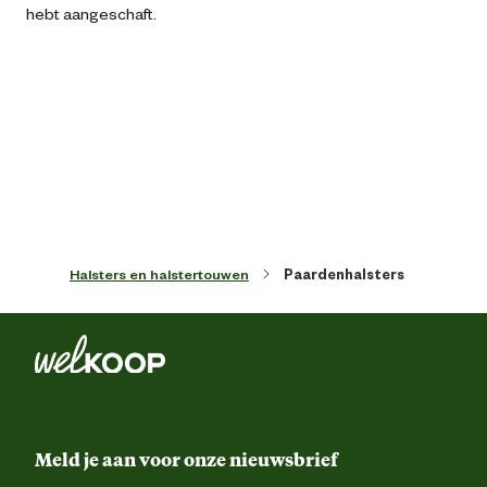
hebt aangeschaft.
Gemaks eigenschappen
Verstelba
Kleur detail
Ro
Lijnen halsbanden harnachement maat
mini Shetland
Paardenmaat
Mini shetland
Halsters en halstertouwen
Paardenhalsters
Meld je aan voor onze nieuwsbrief