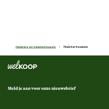
Kleur detail
Donker bla
Lengte
200 
Type haak
Karabijnha
Halsters en halstertouwen
Halstertouwen
Materiaal & Samenstelling
Materiaal
Nyl
Meld je aan voor onze nieuwsbrief