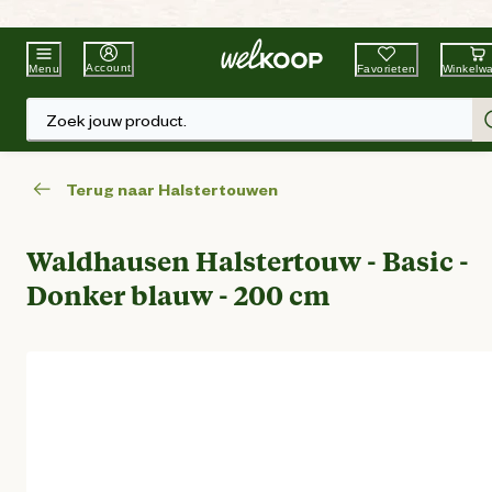
Beste Winkelketen
Tuin & Dier
Account
Favorieten
Winkelw
Menu
Zoek jouw product.
Terug naar Halstertouwen
Waldhausen Halstertouw - Basic -
Donker blauw - 200 cm