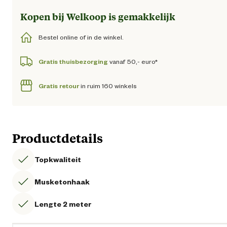
Kopen bij Welkoop is gemakkelijk
Bestel online of in de winkel.
Gratis thuisbezorging
vanaf 50,- euro*
Gratis retour
in ruim 160 winkels
Productdetails
Topkwaliteit
Musketonhaak
Lengte 2 meter