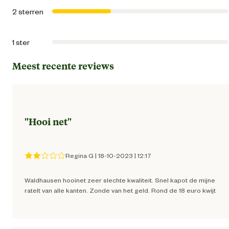
2 sterren
Materiaal
Kunstst
1 ster
Meest recente reviews
"
Hooi net
"
Regina G
|
18-10-2023
|
12:17
Waldhausen hooinet zeer slechte kwaliteit. Snel kapot de mijne
ratelt van alle kanten. Zonde van het geld. Rond de 18 euro kwijt