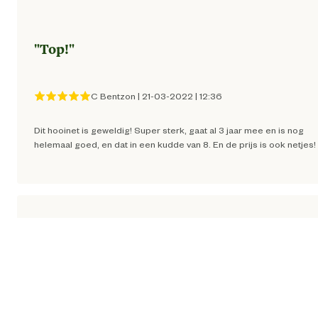
"
Top!
"
C Bentzon
|
21-03-2022
|
12:36
Dit hooinet is geweldig! Super sterk, gaat al 3 jaar mee en is nog
helemaal goed, en dat in een kudde van 8. En de prijs is ook netjes!
"
Goed hooinet
"
Dewi Amanupunnjo
|
03-06-2019
|
10:26