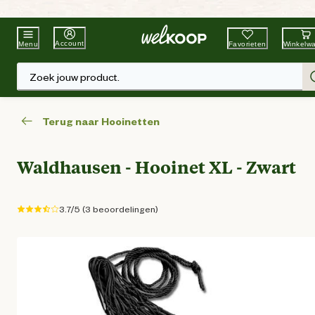
Beste Winkelketen
Tuin & Dier
Account
Favorieten
Winkelw
Menu
Zoek jouw product.
Terug naar Hooinetten
Waldhausen - Hooinet XL - Zwart
3.7/5 (3 beoordelingen)