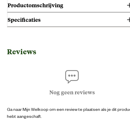
Productomschrijving
Specificaties
Algemene informatie
Reviews
Ean
40579620421
Artikel breedte
26 
Artikel diepte
26 
Nog geen reviews
Artikel hoogte
35 
Ga naar Mijn Welkoop om een review te plaatsen als je dit produ
hebt aangeschaft.
Kleur detail
Bla