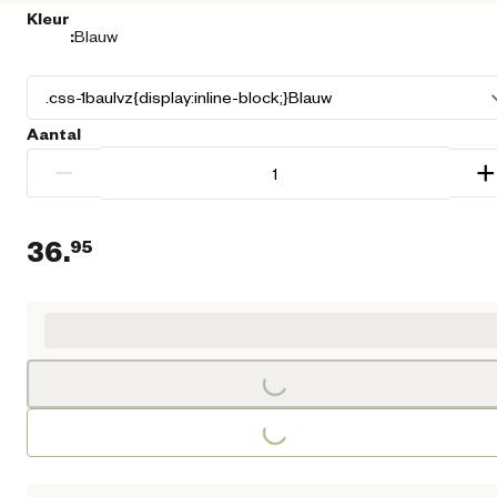
Kleur
:
Blauw
Aantal
−
+
36.
95
Huidige prijs € 36,95
Loading...
Loading...