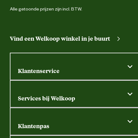
Alle getoonde prijzen zijn incl. BTW.
Vind een Welkoop winkel in je buurt
Klantenservice
Algemene actievoorwaarden
Klantenservice
Services bij Welkoop
Contactformulier
Alle services
Thuisbezorgen
Bewateringsadvies
Retouren, service en garantie
Klantenpas
Dierspecialist