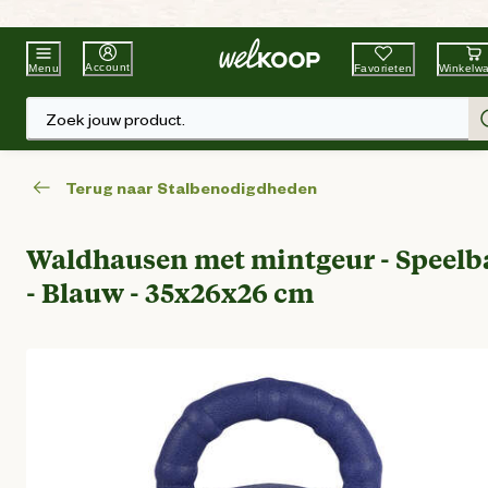
Beste Winkelketen
Tuin & Dier
Account
Favorieten
Winkelw
Menu
Zoek jouw product.
Terug naar Stalbenodigdheden
Waldhausen met mintgeur - Speelb
- Blauw - 35x26x26 cm