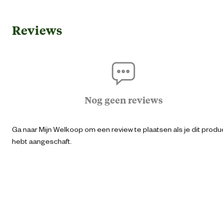
Algemene informatie
Reviews
Ean
40439691816
Artikel breedte
20 
Artikel diepte
0.5 
Nog geen reviews
Artikel hoogte
30 
Ga naar Mijn Welkoop om een review te plaatsen als je dit produ
hebt aangeschaft.