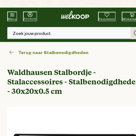
Beste Winkelketen
Tuin & Dier
Account
Favorieten
Winkelw
Menu
Zoek jouw product.
Terug naar Stalbenodigdheden
Waldhausen Stalbordje -
Stalaccessoires - Stalbenodigdhed
- 30x20x0.5 cm