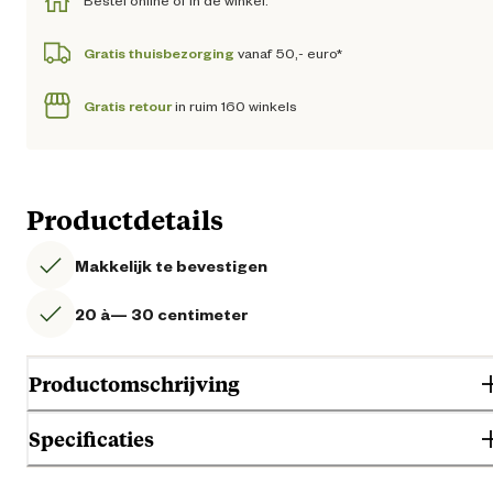
Bestel online of in de winkel.
Gratis thuisbezorging
vanaf 50,- euro*
Gratis retour
in ruim 160 winkels
Productdetails
Makkelijk te bevestigen
20 à— 30 centimeter
Productomschrijving
Specificaties