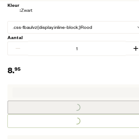
Kleur
:
Zwart
Aantal
−
+
8.
95
Loading...
Huidige prijs € 8,95
Loading...