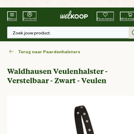
Beste Winkelketen
Tuin & Dier
Account
Favorieten
Winkelw
Menu
Zoek jouw product.
Terug naar Paardenhalsters
Waldhausen Veulenhalster -
Verstelbaar - Zwart - Veulen