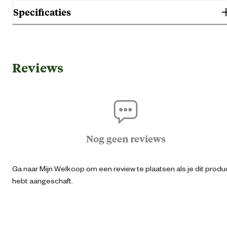
Specificaties
Algemene informatie
Reviews
Ean
40439692411
Artikel breedte
10 
Artikel diepte
5 
Nog geen reviews
Artikel hoogte
45 
Ga naar Mijn Welkoop om een review te plaatsen als je dit produ
hebt aangeschaft.
Gemaks eigenschappen
Verstelba
Kleur detail
Zwa