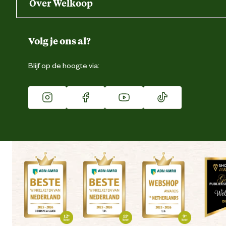
Over Welkoop
Gegevens wijzigen
Over ons
Duurzaamheid
Volg je ons al?
Eigen merk
Blijf op de hoogte via:
Franchise
Vacatures
Winkels