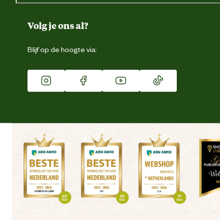
Over ons
Duurzaamheid
Volg je ons al?
Eigen merk
Blijf op de hoogte via:
Franchise
Vacatures
Winkels