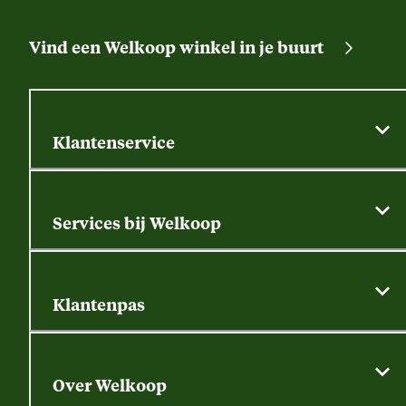
Vind een Welkoop winkel in je buurt
Klantenservice
Algemene actievoorwaarden
Klantenservice
Services bij Welkoop
Contactformulier
Alle services
Thuisbezorgen
Bewateringsadvies
Retouren, service en garantie
Klantenpas
Dierspecialist
Alles over de klantenpas
Gratis huisdier welkomstpakket
Saldo opvragen
Grondtest
Over Welkoop
Gegevens wijzigen