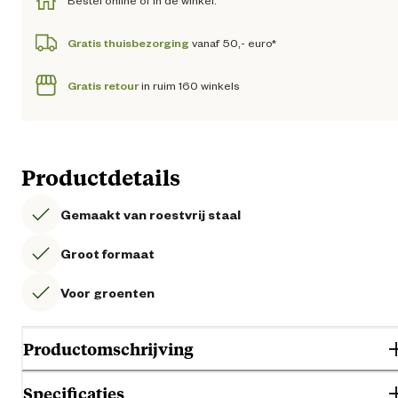
Bestel online of in de winkel.
Gratis thuisbezorging
vanaf 50,- euro*
Gratis retour
in ruim 160 winkels
Productdetails
Gemaakt van roestvrij staal
Groot formaat
Voor groenten
Productomschrijving
Specificaties