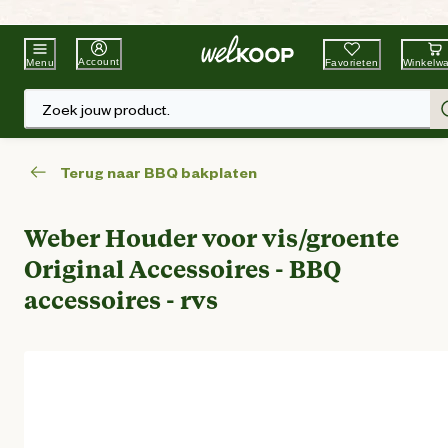
Beste Winkelketen
Tuin & Dier
Account
Favorieten
Winkelw
Menu
Zoek jouw product.
Terug naar BBQ bakplaten
Weber Houder voor vis/groente
Original Accessoires - BBQ
accessoires - rvs