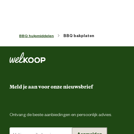
Materiaal
R
Advies & Onderhoud
BBQ hulpmiddelen
BBQ bakplaten
Garantie
2 ja
Meld je aan voor onze nieuwsbrief
Ontvang de beste aanbiedingen en persoonlijk advies.
Aanmelden