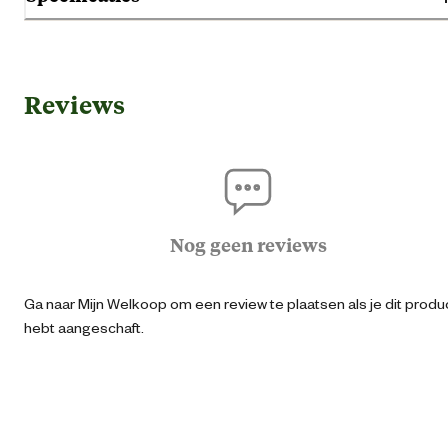
Algemene informatie
Reviews
Ean
00779240189
Artikel breedte
27 
Artikel diepte
37 
Nog geen reviews
Artikel hoogte
3.5 
Ga naar Mijn Welkoop om een review te plaatsen als je dit produ
hebt aangeschaft.
Kleur detail
r
Materiaal & Samenstelling