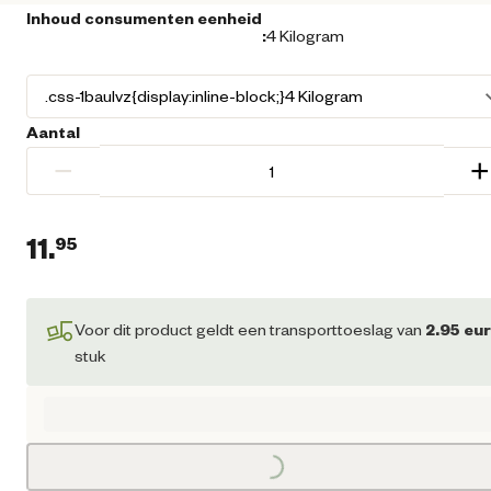
Inhoud consumenten eenheid
:
4 Kilogram
Aantal
−
+
11.
95
Huidige prijs € 11,95
Voor dit product geldt een transporttoeslag van
2.95
eu
stuk
Loading...
Loading...