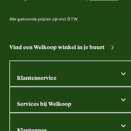
Alle getoonde prijzen zijn incl. BTW.
Vind een Welkoop winkel in je buurt
Klantenservice
Algemene actievoorwaarden
Klantenservice
Services bij Welkoop
Contactformulier
Alle services
Thuisbezorgen
Bewateringsadvies
Retouren, service en garantie
Klantenpas