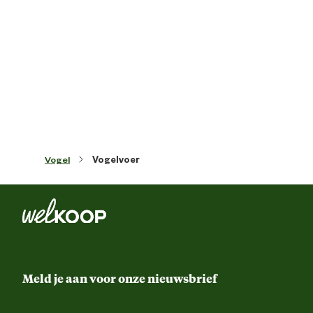
Inhoud consumenten eenheid
4 Kilogr
Materiaal & Samenstelling
Geef Welkoop Valkparkietenzaad na
behoefte van de parkieten. Parkieten kiez
eerst de lekkere delen van het voer. Zo
dat lege doppen en resten verwijde
worden. De vogels eten dan ook de mind
lekkere, maar niet minder noodzakelij
delen van het voer. Als aanvulling m
Vogel
Vogelvoer
voortdurend Welkoop Eivoer t
beschikking staan. Hiermee wordt volda
aan de vitamine- en eiwitbehoefte. Geef 
Voedingsvoorschrift
de dag een blaadje gewassen, dro
groenvoer (bijvoorbeeld andijvie of veldsl
en als afwisseling af en toe een stukje frui
Teveel groenvoer kan echt
vermageringsverschijnselen veroorzake
Zorg om een goede spijsvertering 
bevorderen altijd voor voldoende Welko
Vogelgrit. Hang tevens een stukje sepia 
Meld je aan voor onze nieuwsbrief
de kooi. Beide zijn nodig om in de behoef
van mineralen en kalk te voorzie