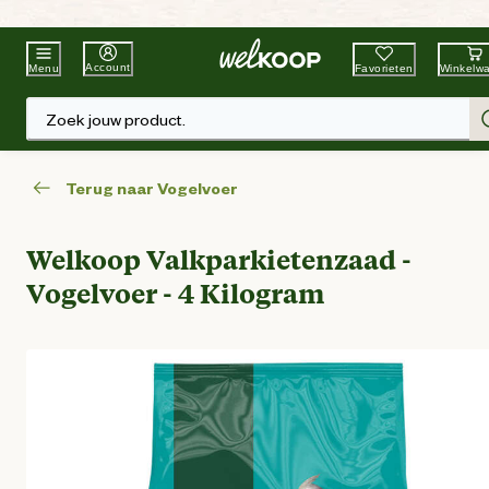
Beste Winkelketen
Tuin & Dier
Account
Favorieten
Winkelw
Menu
Zoek jouw product.
Terug naar Vogelvoer
Welkoop Valkparkietenzaad -
Vogelvoer - 4 Kilogram