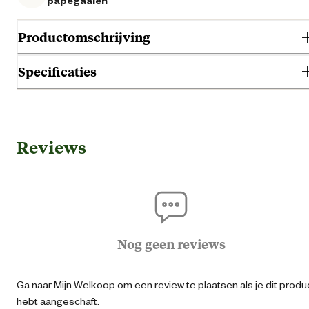
papegaaien
Productomschrijving
Specificaties
Welkoop Valkenparkietenzaad is een volledige, smakelijke voeding voo
valkparkieten. Het bevat alle voedingsstoffen, zoals vitaminen en miner
om valkparkieten in goede conditie te houden.
Algemene informatie
Reviews
Ean
20121813914
Artikel breedte
22 
Artikel diepte
14 
Nog geen reviews
Artikel hoogte
36 
Ga naar Mijn Welkoop om een review te plaatsen als je dit produ
hebt aangeschaft.