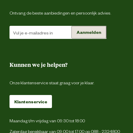
Gierst, Saffloerzaad, zonnebloemzaa
Ontvang de beste aanbiedingen en persoonlijk advies.
Ingredienten
gepelde haver, kanariegraszaad, sorghu
hennepzaad, haver, rijs
Aanmelden
Ruw eiwit 11,9% Ruwe celstof 13,9% R
Analytische
vet 10,4% Ruw as 3,1% Totaal fosfor 0,2
bestanddelen
Calcium 0,03% Natrium 0,0
Kunnen we je helpen?
Advies & Onderhoud
Onze klantenservice staat graag voor je klaar.
Koel, droog en indien mogelijk donker beware
Bewaaradvies
Sluit na gebruik de verpakkin
Klantenservice
Maandag t/m vrijdag van 09:30 tot 18:00
Zaterdag bereikbaar van 09:00 tot 17:00 op
088 - 2324800