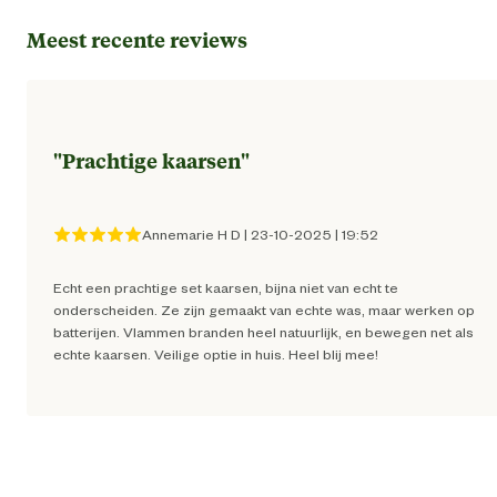
Inhoud consumenten eenheid
3 Stu
Meest recente reviews
Kleur detail
Ivo
"
Prachtige kaarsen
"
Kleur licht
Warm w
Techniek & Eigenschappen
Annemarie H D
|
23-10-2025
|
19:52
Echt een prachtige set kaarsen, bijna niet van echt te
Aantal lampjes
onderscheiden. Ze zijn gemaakt van echte was, maar werken op
batterijen. Vlammen branden heel natuurlijk, en bewegen net als
echte kaarsen. Veilige optie in huis. Heel blij mee!
Verantwoordelijke marktdeelnemer (EU)
Verantwoordelijke
Coen Bakker Deco B.
marktdeelnemer naam
Verantwoordelijke
Smeetsweg 4, 1738 