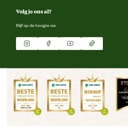
Over ons
Duurzaamheid
Volg je ons al?
Eigen merk
Blijf op de hoogte via:
Franchise
Vacatures
Winkels