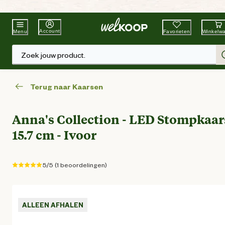
Beste Winkelketen
Tuin & Dier
Account
Favorieten
Winkelw
Menu
Zoek jouw product.
Terug naar Kaarsen
Anna's Collection - LED Stompkaars
15.7 cm - Ivoor
5/5 (1 beoordelingen)
ALLEEN AFHALEN