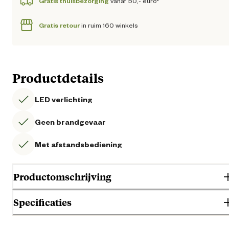
Gratis thuisbezorging
vanaf 50,- euro*
Gratis retour
in ruim 160 winkels
Productdetails
LED verlichting
Geen brandgevaar
Met afstandsbediening
Productomschrijving
Specificaties
Gebruik & Geschiktheid