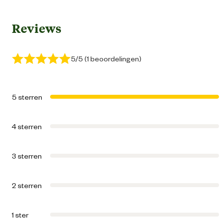
Reviews
Geschikt voor locatie
Binn
Algemene informatie
5/5 (1 beoordelingen)
Ean
87136193671
5 sterren
Artikel breedte
23.5 
4 sterren
Artikel diepte
8.3 
3 sterren
Artikel hoogte
15.7 
2 sterren
Inhoud
3
1 ster