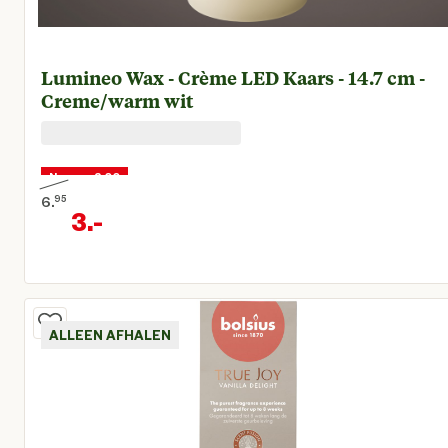
Lumineo Wax - Crème LED Kaars - 14.7 cm -
Creme/warm wit
Nu voor 3,00
6.
95
3.
-
Oorspronkelijke prijs € 6,95
Huidige prijs € 3,00
ALLEEN AFHALEN