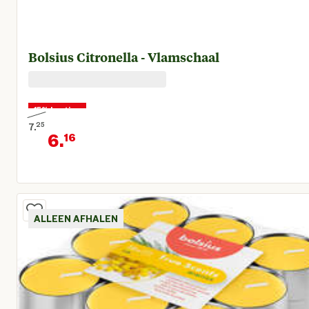
Bolsius Citronella - Vlamschaal
15% korting
7.
25
6.
16
Oorspronkelijke prijs € 7,25
Huidige prijs € 6,16
ALLEEN AFHALEN