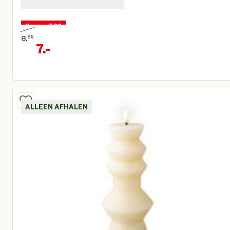
Nu voor 7,00
8.
95
7.
-
Oorspronkelijke prijs € 8,95
Huidige prijs € 7,00
ALLEEN AFHALEN