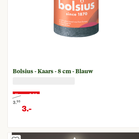
Bolsius - Kaars - 8 cm - Blauw
Nu voor 3,00
3.
95
3.
-
Oorspronkelijke prijs € 3,95
Huidige prijs € 3,00