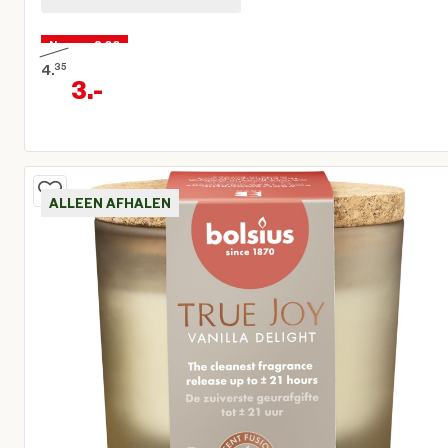
Nu voor 3,00
4.
35
3.
-
Oorspronkelijke prijs € 4,35
Huidige prijs € 3,00
ALLEEN AFHALEN