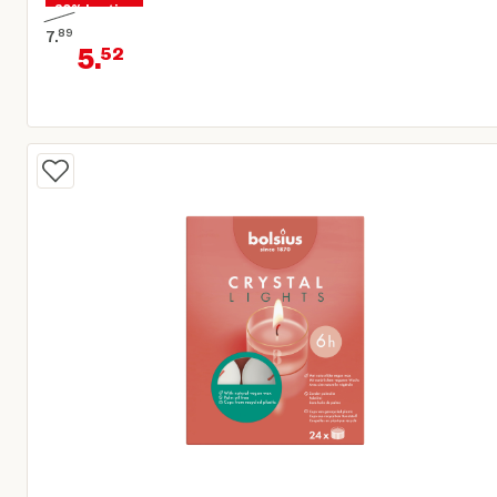
30% korting
7.
89
5.
52
Oorspronkelijke prijs € 7,89
Huidige prijs € 5,52