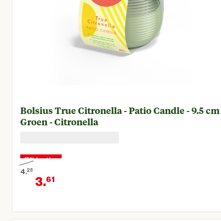
Bolsius True Citronella - Patio Candle - 9.5 cm 
Groen - Citronella
15% korting
4.
25
3.
61
Oorspronkelijke prijs € 4,25
Huidige prijs € 3,61