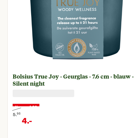
Bolsius True Joy - Geurglas - 7.6 cm - blauw -
Silent night
Nu voor 4,00
5.
95
4.
-
Oorspronkelijke prijs € 5,95