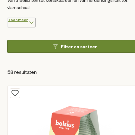
Van theelichten tot kerstkaarsen en van herdenkingslicht tot
vlamschaal.
Toon meer
Filter en sorteer
58 resultaten