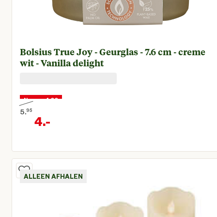
Bolsius True Joy - Geurglas - 7.6 cm - creme
wit - Vanilla delight
Nu voor 4,00
5.
95
4.
-
Oorspronkelijke prijs € 5,95
Huidige prijs € 4,00
ALLEEN AFHALEN