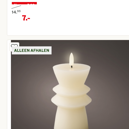
Nu voor 7,00
14.
95
7.
-
Oorspronkelijke prijs € 14,95
Huidige prijs € 7,00
ALLEEN AFHALEN