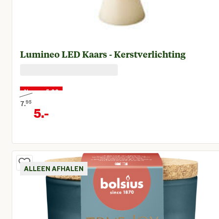
Lumineo LED Kaars - Kerstverlichting
Nu voor 5,00
7.
95
5.
-
Oorspronkelijke prijs € 7,95
Huidige prijs € 5,00
ALLEEN AFHALEN