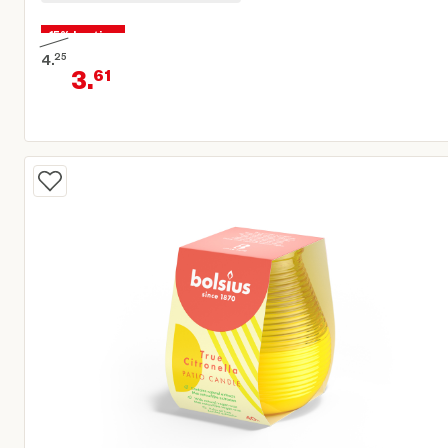
15% korting
4.
25
3.
61
Oorspronkelijke prijs € 4,25
Huidige prijs € 3,61