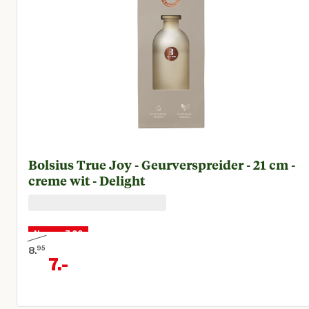
Bolsius True Joy - Geurverspreider - 21 cm -
creme wit - Delight
Nu voor 7,00
8.
95
7.
-
Oorspronkelijke prijs € 8,95
Huidige prijs € 7,00