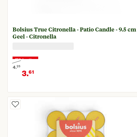
Bolsius True Citronella - Patio Candle - 9.5 cm 
Geel - Citronella
15% korting
4.
25
3.
61
Oorspronkelijke prijs € 4,25
Huidige prijs € 3,61