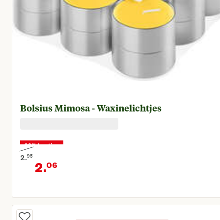
Bolsius Mimosa - Waxinelichtjes
30% korting
2.
95
2.
06
Oorspronkelijke prijs € 2,95
Huidige prijs € 2,06