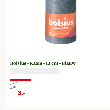
Bolsius - Kaars - 13 cm - Blauw
Nu voor 3,00
4.
35
3.
-
Oorspronkelijke prijs € 4,35
Huidige prijs € 3,00