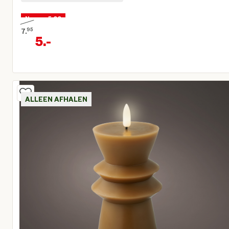
Nu voor 5,00
7.
95
5.
-
Oorspronkelijke prijs € 7,95
Huidige prijs € 5,00
ALLEEN AFHALEN