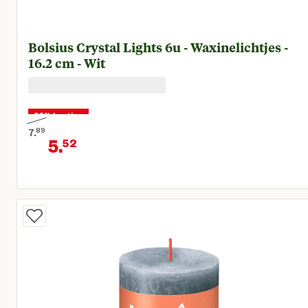
Bolsius Crystal Lights 6u - Waxinelichtjes -
16.2 cm - Wit
30% korting
7.
89
5.
52
Oorspronkelijke prijs € 7,89
Huidige prijs € 5,52