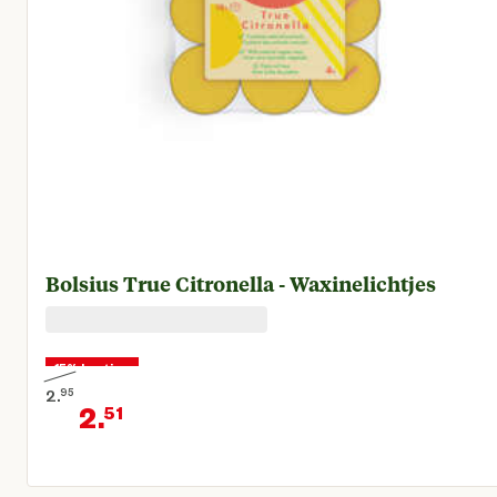
Bolsius True Citronella - Waxinelichtjes
15% korting
2.
95
2.
51
Oorspronkelijke prijs € 2,95
Huidige prijs € 2,51