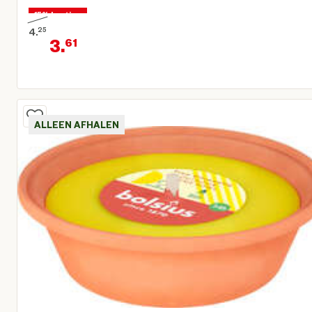
15% korting
4.
25
3.
61
Oorspronkelijke prijs € 4,25
Huidige prijs € 3,61
ALLEEN AFHALEN