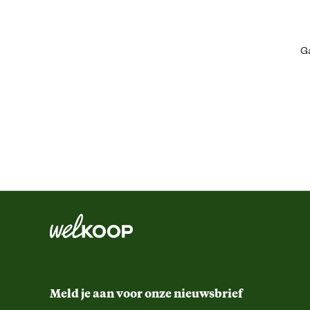
Artikel breedte
Ga
Artikel diepte
Artikel hoogte
Inhoud
Inhoud consumenten eenheid
Kleur detail
Kleur licht
Meld je aan voor onze nieuwsbrief