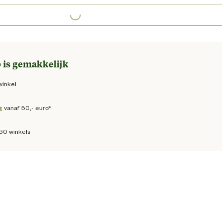
e prijs € 21,99
 is gemakkelijk
winkel.
g
vanaf 50,- euro*
160 winkels