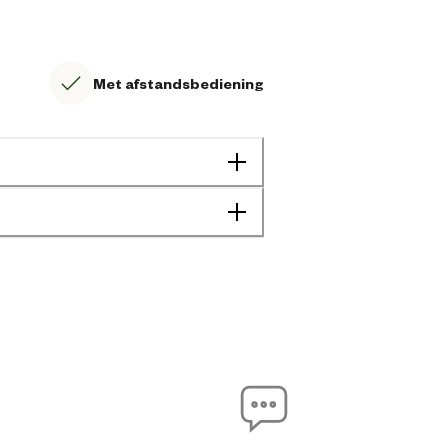
Met afstandsbediening
Binnen
8713619405235