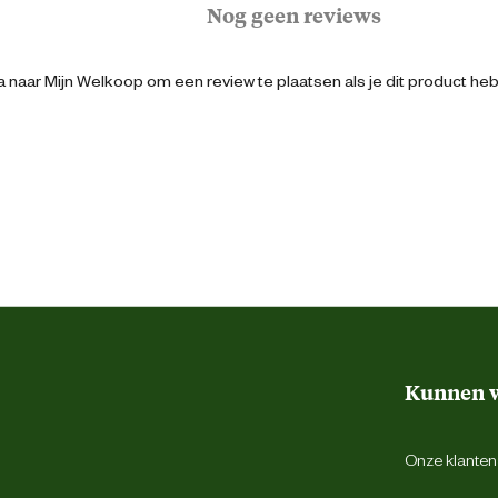
Nog geen reviews
23.5 cm
 naar Mijn Welkoop om een review te plaatsen als je dit product he
8.3 cm
15.7 cm
3 l
3 Stuks
Kunnen w
Groen
Onze klantens
Warm wit