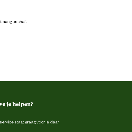
bt aangeschaft.
e je helpen?
ervice staat graag voor je klaar.