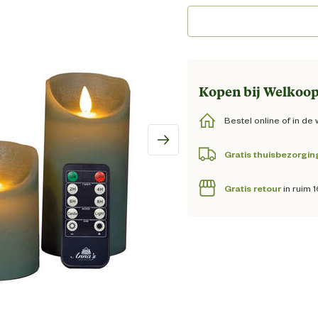
Huidig
Kopen bij Welkoop
Bestel online of in de 
Gratis thuisbezorgin
Gratis retour
in ruim 