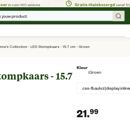
tour
in ruim 160 winkels
Gratis thuisbezorgd
vanaf 5
 jouw product.
nna's Collection - LED Stompkaars - 15.7 cm - Groen
Kleur
:
Groen
tompkaars - 15.7
21.
99