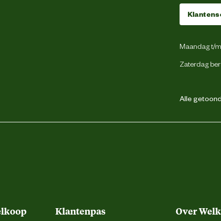
Klantens
1
Maandag t/m 
Zaterdag ber
Coen Bakker Deco B.V.
Alle getoonde
Smeetsweg 4, 1738 DK Waarland
annascollection@coenbakker.nl
elkoop
Klantenpas
Over Wel