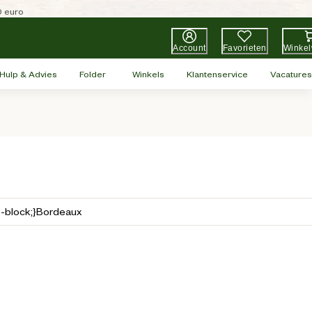
0 euro
Account
Favorieten
Winke
Hulp & Advies
Folder
Winkels
Klantenservice
Vacatures
Loading...