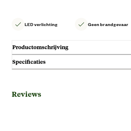
LED verlichting
Geen brandgevaar
Productomschrijving
Specificaties
Gebruik & Geschiktheid
Reviews
Geschikt voor locatie
Algemene informatie
Ean