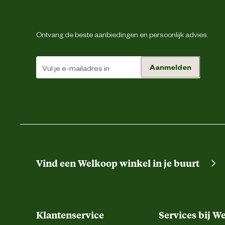
Techniek & Eigenschappen
Ontvang de beste aanbiedingen en persoonlijk advies.
Aantal lampjes
Aanmelden
Verantwoordelijke marktdeelnemer (EU)
Verantwoordelijke marktdeelnemer naam
Verantwoordelijke marktdeelnemer postadres
Verantwoordelijke marktdeelnemer mailadres
Vind een Welkoop winkel in je buurt
Klantenservice
Services bij W