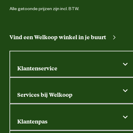
Alle getoonde prijzen zijn incl. BTW.
Vind een Welkoop winkel in je buurt
Klantenservice
Algemene actievoorwaarden
Klantenservice
Services bij Welkoop
Contactformulier
Alle services
Thuisbezorgen
Bewateringsadvies
Retouren, service en garantie
Klantenpas
Dierspecialist