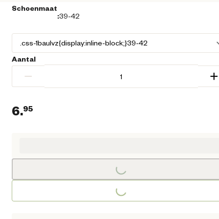
Schoenmaat
:
39-42
Aantal
−
+
6.
95
Huidige prijs € 6,95
Loading...
Loading...