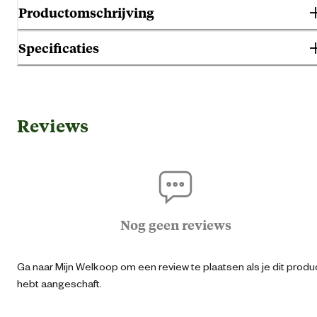
Productomschrijving
Specificaties
Gebruik & Geschiktheid
Reviews
Geschikt voor geslacht
Her
Algemene informatie
Ean
87180517825
Nog geen reviews
Artikel breedte
9.5 
Ga naar Mijn Welkoop om een review te plaatsen als je dit produ
hebt aangeschaft.
Artikel diepte
9 