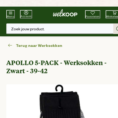
Beste Winkelketen
Tuin & Dier
Account
Favorieten
Winkelw
Menu
Zoek jouw product.
Terug naar Werksokken
APOLLO 5-PACK - Werksokken -
Zwart - 39-42