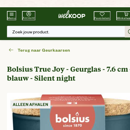
Beste Winkelketen
Tuin & Dier
Account
Favorieten
Winkelw
Menu
Zoek jouw product.
Terug naar Geurkaarsen
Bolsius True Joy - Geurglas - 7.6 cm 
blauw - Silent night
ALLEEN AFHALEN