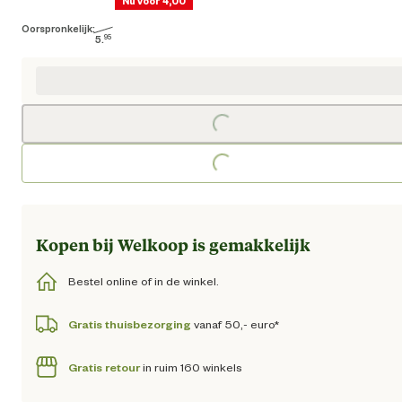
Nu voor 4,00
Oorspronkelijk:
Huidige prijs € 4,00
5.
95
Oorspronkelijke prijs € 5,95
Loading...
Loading...
Kopen bij Welkoop is gemakkelijk
Bestel online of in de winkel.
Gratis thuisbezorging
vanaf 50,- euro*
Gratis retour
in ruim 160 winkels