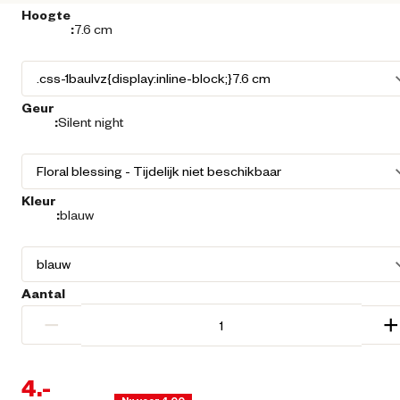
Hoogte
:
7.6 cm
Geur
:
Silent night
Kleur
:
blauw
Aantal
−
+
4.
-