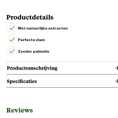
Productdetails
Met natuurlijke extracten
Perfecte vlam
Zonder palmolie
Productomschrijving
Specificaties
Gebruik & Geschiktheid
Reviews
Geschikt voor locatie
Binn