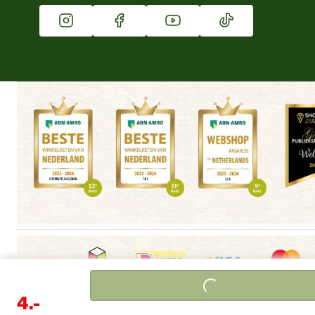
Vacatures
Winkels
Loading...
4.
-
Algemene voorwaarden
Copyright
Cookieverklaring
|
|
|