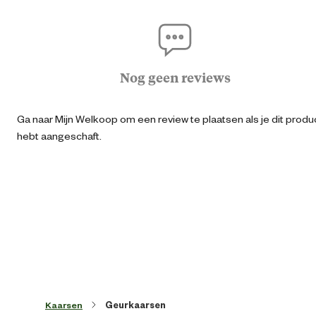
Algemene informatie
Ean
87178471986
Nog geen reviews
Artikel breedte
8.3 
Ga naar Mijn Welkoop om een review te plaatsen als je dit produ
hebt aangeschaft.
Artikel diameter
83 
Artikel diepte
8.3 
Artikel hoogte
7.6 
Geur
Silent nig
Kaarsen
Geurkaarsen