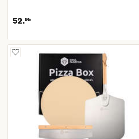
52.
95
Huidige prijs € 52,95