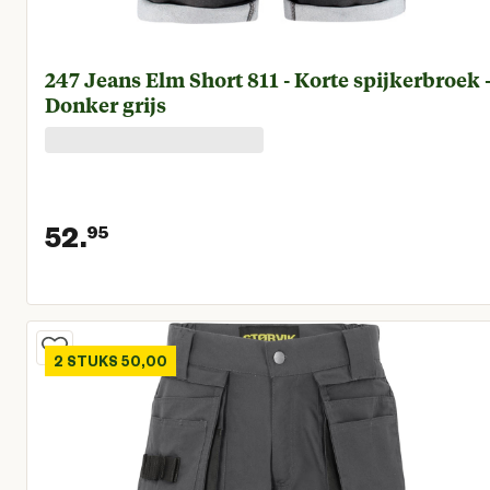
247 Jeans Elm Short 811 - Korte spijkerbroek 
Donker grijs
52.
95
Huidige prijs € 52,95
2 STUKS 50,00