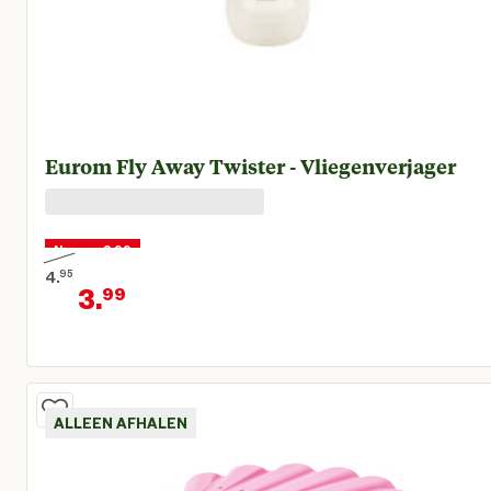
Eurom Fly Away Twister - Vliegenverjager
Nu voor 3,99
4.
95
3.
99
Oorspronkelijke prijs € 4,95
Huidige prijs € 3,99
ALLEEN AFHALEN