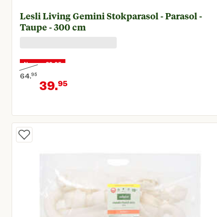
Lesli Living Gemini Stokparasol - Parasol -
Taupe - 300 cm
Nu voor 39,95
64.
95
39.
95
Oorspronkelijke prijs € 64,95
Huidige prijs € 39,95