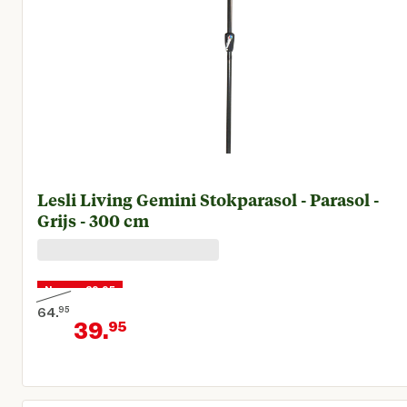
Lesli Living Gemini Stokparasol - Parasol -
Grijs - 300 cm
Nu voor 39,95
64.
95
39.
95
Oorspronkelijke prijs € 64,95
Huidige prijs € 39,95