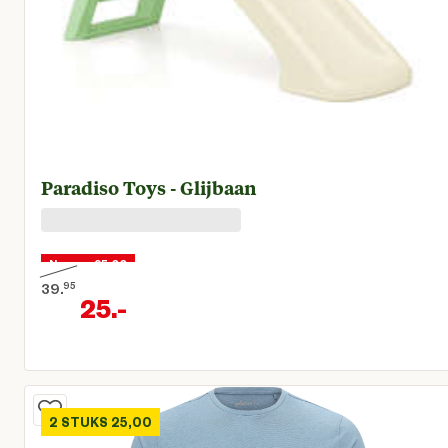
Paradiso Toys - Glijbaan
Nu voor 25,00
39.
95
25.
-
Oorspronkelijke prijs € 39,95
Huidige prijs € 25,00
2 STUKS 25,00