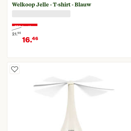
Welkoop Jelle - T-shirt - Blauw
25% korting
21.
95
16.
46
Oorspronkelijke prijs € 21,95
Huidige prijs € 16,46