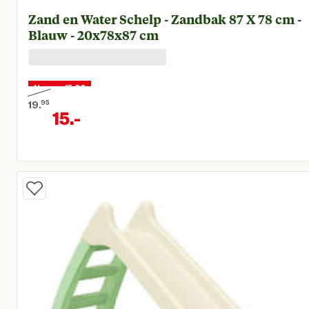
Zand en Water Schelp - Zandbak 87 X 78 cm -
Blauw - 20x78x87 cm
Nu voor 15,00
19.
95
15.
-
Oorspronkelijke prijs € 19,95
Huidige prijs € 15,00