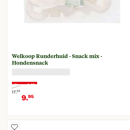
Welkoop Runderhuid - Snack mix -
Hondensnack
Nu voor 9,95
17.
95
9.
95
Oorspronkelijke prijs € 17,95
Huidige prijs € 9,95