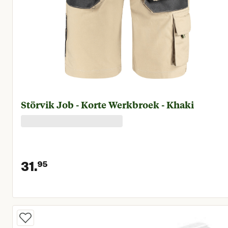
Störvik Job - Korte Werkbroek - Khaki
31.
95
Huidige prijs € 31,95