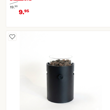
Nu voor 9,95
19.
95
9.
95
Oorspronkelijke prijs € 19,95
Huidige prijs € 9,95