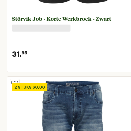
Störvik Job - Korte Werkbroek - Zwart
31.
95
Huidige prijs € 31,95
2 STUKS 60,00