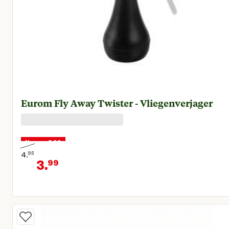
Eurom Fly Away Twister - Vliegenverjager
Nu voor 3,99
4.
95
3.
99
Oorspronkelijke prijs € 4,95
Huidige prijs € 3,99