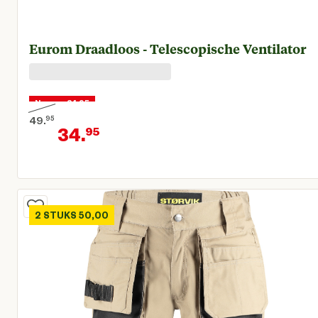
Eurom Draadloos - Telescopische Ventilator
Nu voor 34,95
49.
95
34.
95
Oorspronkelijke prijs € 49,95
Huidige prijs € 34,95
2 STUKS 50,00