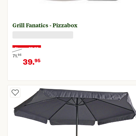
Grill Fanatics - Pizzabox
Nu voor 39,95
71.
95
39.
95
Oorspronkelijke prijs € 71,95
Huidige prijs € 39,95