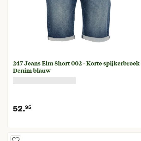
247 Jeans Elm Short 002 - Korte spijkerbroek 
Denim blauw
52.
95
Huidige prijs € 52,95