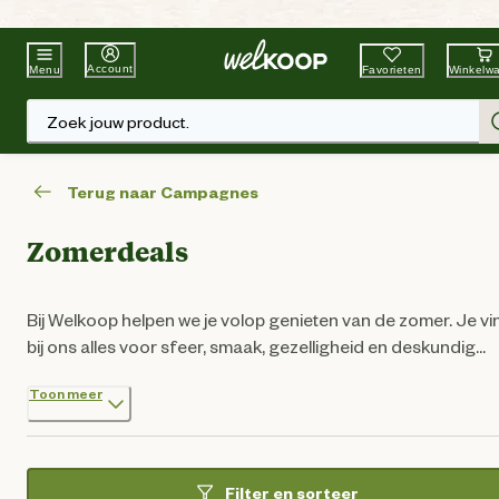
Beste Winkelketen
Tuin & Dier
Account
Favorieten
Winkelw
Menu
Zoek jouw product.
Terug naar Campagnes
Zomerdeals
Bij Welkoop helpen we je volop genieten van de zomer. Je vi
bij ons alles voor sfeer, smaak, gezelligheid en deskundig
advies om je barbecue of zwembad perfect te onderhoude
Toon meer
Zo weet je precies wat te doen voor een tuin waar genieten
vanzelf gaat... of je nu ontspant, samen eet of de Oranje-ko
viert.
Filter en sorteer