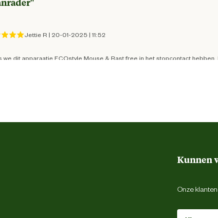
nrader
"
Ratten
Jettie R
|
20-01-2025
|
11:52
 we dit apparaatje ECOstyle Mouse & Rast free in het stopcontact hebben, he
nvallen aan het strooien bent maar je het op deze manier kan oplossen. Wij
leurstellend
"
Kunnen w
Balthazar D
|
15-08-2024
|
19:17
Onze klantens
nu enige weken 2 ecostyle verjagers in gebruik Maar merk nog niets geen ver
schijnlijk de dove ratten in de avond hoor ik nog steeds geknaagd De ander
hermd of niet geef mij maar weer gewoon het rattengif zonder dit middel wo