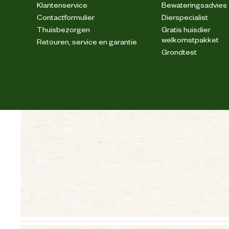
Klantenservice
Bewateringsadvies
Contactformulier
Dierspecialist
Thuisbezorgen
Gratis huisdier
welkomstpakket
Retouren, service en garantie
Grondtest