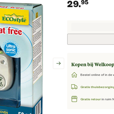
29.
95
Huidig
Kopen bij Welkoop
Bestel online of in de 
Gratis thuisbezorgin
Gratis retour
in ruim 