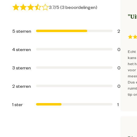
Algemene informatie
3.7/5 (3 beoordelingen)
"
Ui
Ean
5 sterren
2
Artikel breedte
4 sterren
0
Echt 
kans
Artikel diepte
het 
3 sterren
0
voor
meer
Artikel hoogte
Dus 
2 sterren
0
ruimt
tip 
Bereik
1 ster
1
Oppervlakte behandelbaar