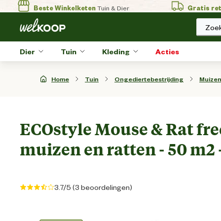
Beste Winkelketen
Tuin & Dier
Gratis re
Zoek
Dier
Tuin
Kleding
Acties
Home
Tuin
Ongediertebestrijding
Muize
ECOstyle Mouse & Rat fre
muizen en ratten - 50 m2 
3.7/5 (3 beoordelingen)