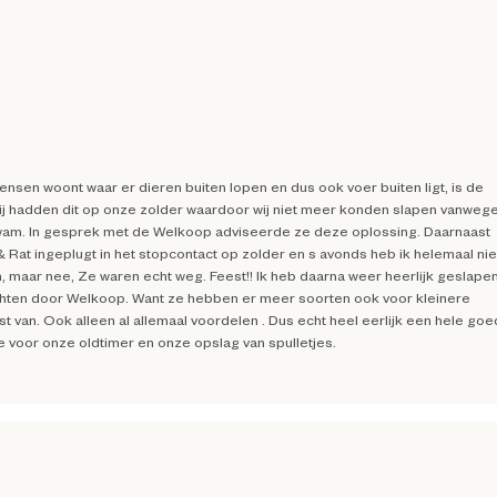
ensen woont waar er dieren buiten lopen en dus ook voer buiten ligt, is de
 Wij hadden dit op onze zolder waardoor wij niet meer konden slapen vanweg
d kwam. In gesprek met de Welkoop adviseerde ze deze oplossing. Daarnaast
Rat ingeplugt in het stopcontact op zolder en s avonds heb ik helemaal nie
, maar nee, Ze waren echt weg. Feest!! Ik heb daarna weer heerlijk geslapen
rlichten door Welkoop. Want ze hebben er meer soorten ook voor kleinere
ast van. Ook alleen al allemaal voordelen . Dus echt heel eerlijk een hele go
 voor onze oldtimer en onze opslag van spulletjes.