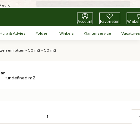
0 euro
Account
Favorieten
Winke
Hulp & Advies
Folder
Winkels
Klantenservice
Vacatures
zen en ratten - 50 m2 - 50 m2
aar
:
undefined m2