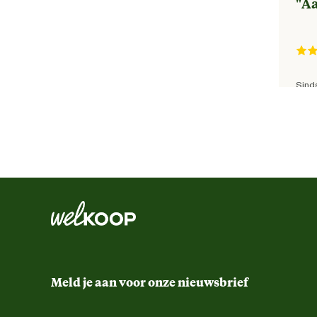
"
Aa
Tegen soort dier
Sinds
muize
"
Te
Meld je aan voor onze nieuwsbrief
Heb 
waar
Besc