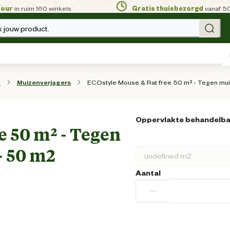
tour
in ruim 160 winkels
Gratis thuisbezorgd
vanaf 5
 jouw product.
ECOstyle Mouse & Rat free 50 m² - Tegen mui
n
Muizenverjagers
Oppervlakte behandelb
e 50 m² - Tegen
- 50 m2
Aantal
−