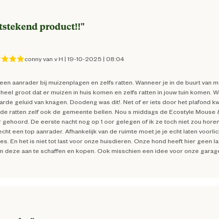
tstekend product!!
"
8711731024433
conny van v H
|
19-10-2025
|
08:04
11.5 cm
een aanrader bij muizenplagen en zelfs ratten. Wanneer je in de buurt van m
 heel groot dat er muizen in huis komen en zelfs ratten in jouw tuin komen.
8.2 cm
harde geluid van knagen. Doodeng was dit!. Net of er iets door het plafon
 de ratten zelf ook de gemeente bellen. Nou s middags de Ecostyle Mouse & 
 gehoord. De eerste nacht nog op 1 oor gelegen of ik ze toch niet zou horen
17.5 cm
echt een top aanrader. Afhankelijk van de ruimte moet je je echt laten voo
es. En het is niet tot last voor onze huisdieren. Onze hond heeft hier geen l
om deze aan te schaffen en kopen. Ook misschien een idee voor onze garage
50 m2
50 m2
Muizen