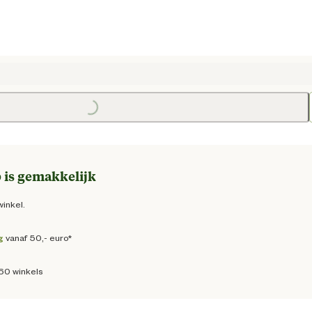
Loading...
e prijs € 29,95
 is gemakkelijk
winkel.
g
vanaf 50,- euro*
160 winkels