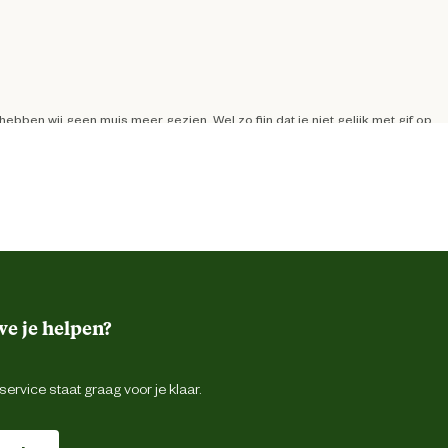
bben wij geen muis meer gezien. Wel zo fijn dat je niet gelijk met gif op
 horen de tonen niet en de hond heeft er ook geen last van.
e je helpen?
ervice staat graag voor je klaar.
betering 1 geplaatst bij onze kunstof recycling zakken maar daar zitten de
e in de kippen nachthok geplaatst maar ook daar zitten de hardleerse ratten
rdt de populatie alsmaar groter zonde van het geld