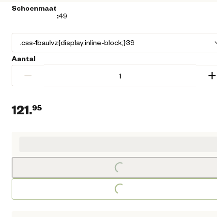
Schoenmaat
:
49
Aantal
−
+
121.
95
Huidige prijs € 121,95
Loading...
Loading...