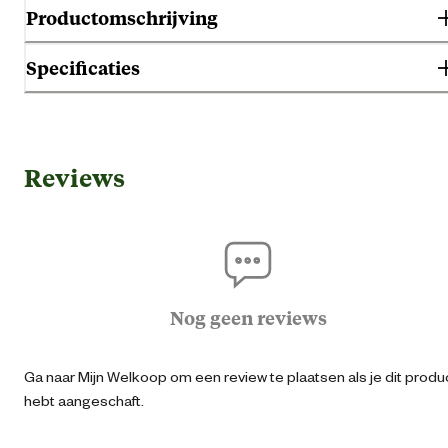
Productomschrijving
Specificaties
Gebruik & Geschiktheid
Reviews
Geschikt voor geslacht
Her
Algemene informatie
Ean
87153161195
Nog geen reviews
Schokabsorbere
Comfort en ergonomische
Ga naar Mijn Welkoop om een review te plaatsen als je dit produ
eigenschappen
Uitneembare inlegzo
hebt aangeschaft.