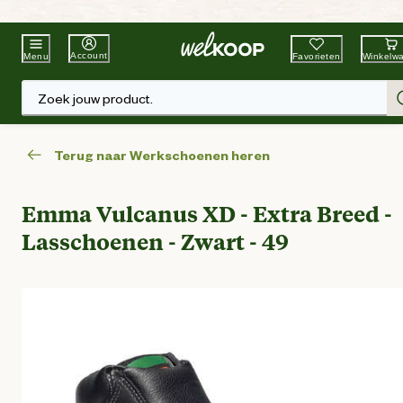
Beste Winkelketen
Tuin & Dier
Account
Favorieten
Winkelw
Menu
Zoek jouw product.
Terug naar Werkschoenen heren
Emma Vulcanus XD - Extra Breed -
Lasschoenen - Zwart - 49