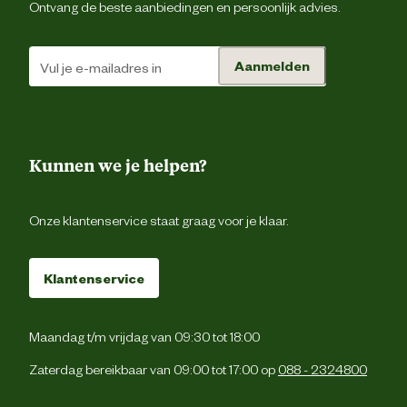
Ontvang de beste aanbiedingen en persoonlijk advies.
Fysieke eigenschappen
Lichtgewic
Aanmelden
Hoogte schacht
Ho
Hoogte schoen
Ho
Kunnen we je helpen?
Veiligheids eigenschappen
Anti-slipzo
Onze klantenservice staat graag voor je klaar.
Veiligheidsnorm
Klantenservice
Materiaal & Samenstelling
Maandag t/m vrijdag van 09:30 tot 18:00
Duurzaamheids eigenschappen
Olie en brandstof resiste
Zaterdag bereikbaar van 09:00 tot 17:00 op
088 - 2324800