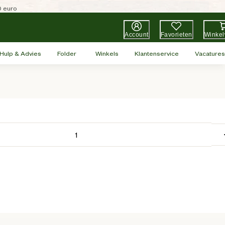
0 euro
Account
Favorieten
Winke
Hulp & Advies
Folder
Winkels
Klantenservice
Vacatures