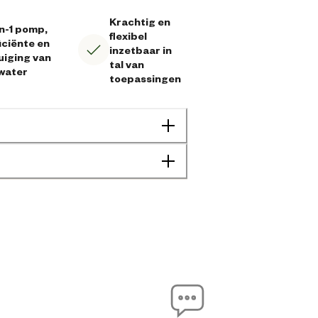
Krachtig en
in-1 pomp,
flexibel
iciënte en
inzetbaar in
uiging van
tal van
 water
toepassingen
4078500053334
23 cm