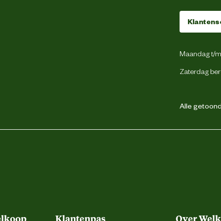
Klantens
Maandag t/m 
Zaterdag ber
Alle getoonde
elkoop
Klantenpas
Over Wel