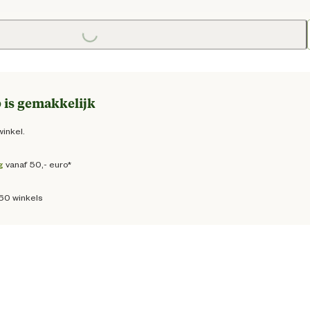
Loading...
e prijs € 129,00
 is gemakkelijk
winkel.
g
vanaf 50,- euro*
160 winkels