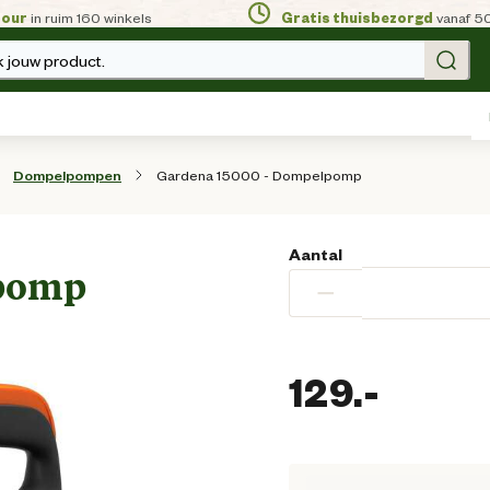
tour
in ruim 160 winkels
Gratis thuisbezorgd
vanaf 5
 jouw product.
Gardena 15000 - Dompelpomp
Dompelpompen
Aantal
lpomp
−
129.
-