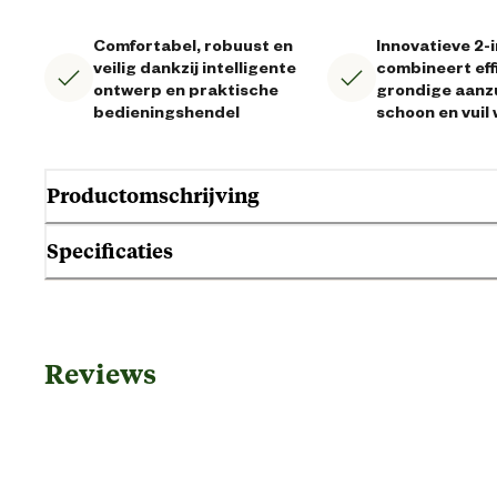
Comfortabel, robuust en
Innovatieve 2-
veilig dankzij intelligente
combineert eff
ontwerp en praktische
grondige aanz
bedieningshendel
schoon en vuil
Productomschrijving
Specificaties
Algemene informatie
Reviews
Ean
Artikel breedte