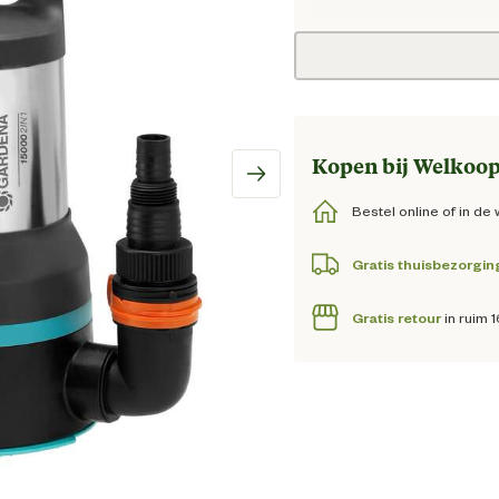
Huidig
Kopen bij Welkoop
Bestel online of in de 
Gratis thuisbezorgin
Gratis retour
in ruim 