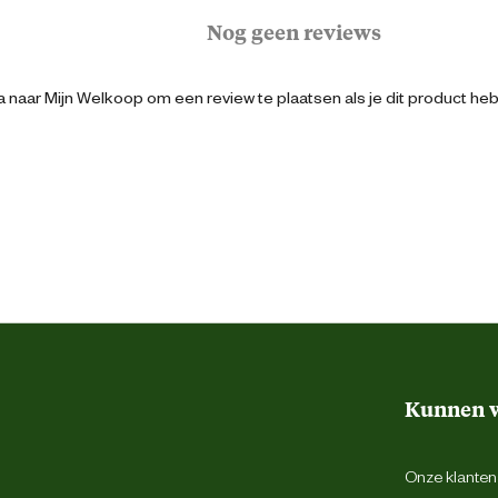
27.5 cm
Nog geen reviews
45 cm
 naar Mijn Welkoop om een review te plaatsen als je dit product he
5 jaar
Kunnen w
Onze klantens