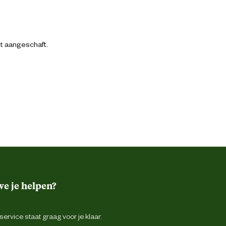
bt aangeschaft.
e je helpen?
ervice staat graag voor je klaar.