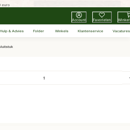
0 euro
Account
Favorieten
Winke
Hulp & Advies
Folder
Winkels
Klantenservice
Vacatures
luitstuk