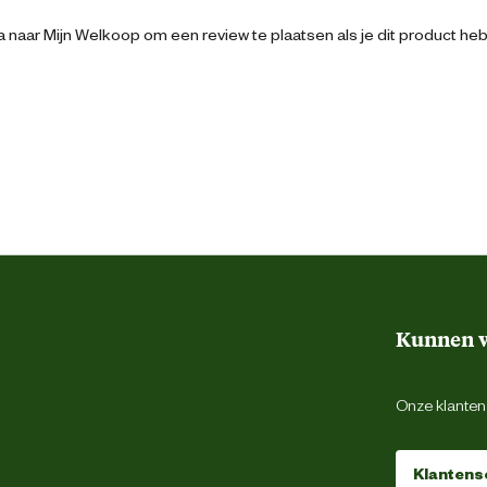
22 cm
 naar Mijn Welkoop om een review te plaatsen als je dit product he
Kunnen w
Onze klantens
Klantens