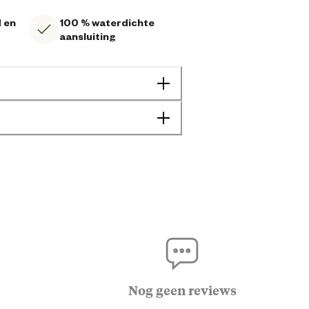
 en
100 % waterdichte
aansluiting
4078500299909
10.5 cm
4.5 cm
Nog geen reviews