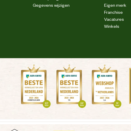
Gegevens wijzigen
Eigen merk
Franchise
Vacatures
Winkels