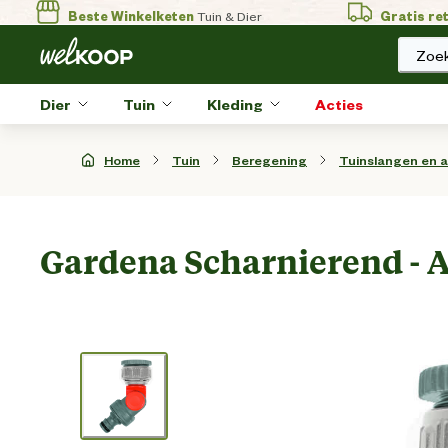
Beste Winkelketen
Tuin & Dier
Gratis re
Zoek
Dier
Tuin
Kleding
Acties
Home
Tuin
Beregening
Tuinslangen en 
Gardena Scharnierend - 