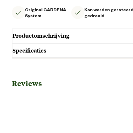
Original GARDENA
Kan worden geroteerd
System
gedraaid
Productomschrijving
Specificaties
Algemene informatie
Reviews
Ean
Artikel breedte
Artikel diepte