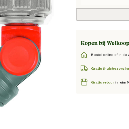
Huidige
Kopen bij Welkoop
Bestel online of in de 
Gratis thuisbezorgin
Gratis retour
in ruim 