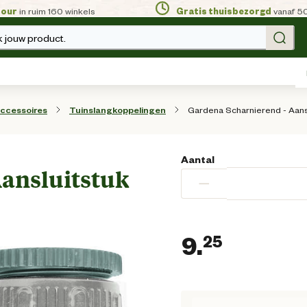
tour
in ruim 160 winkels
Gratis thuisbezorgd
vanaf 5
 jouw product.
Gardena Scharnierend - Aans
accessoires
Tuinslangkoppelingen
Aantal
Aansluitstuk
−
9.
25