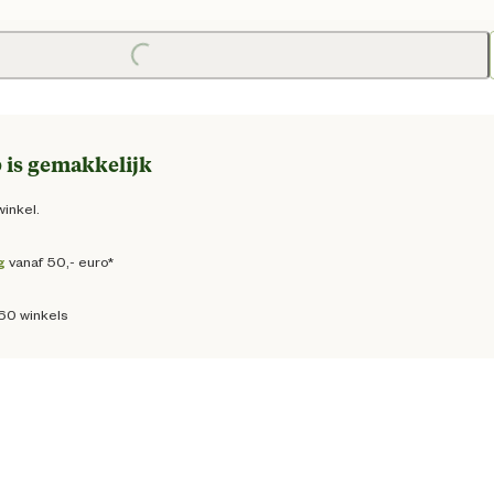
 prijs € 9,25
Loading...
 is gemakkelijk
winkel.
g
vanaf 50,- euro*
160 winkels