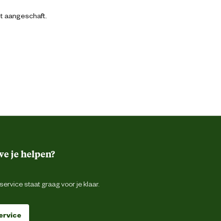
bt aangeschaft.
e je helpen?
ervice staat graag voor je klaar.
ervice