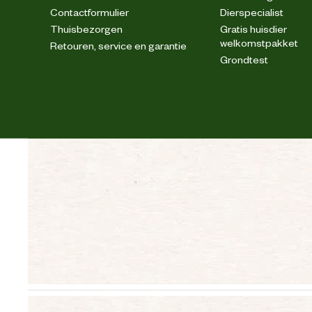
Contactformulier
Dierspecialist
Thuisbezorgen
Gratis huisdier
welkomstpakket
Retouren, service en garantie
Grondtest