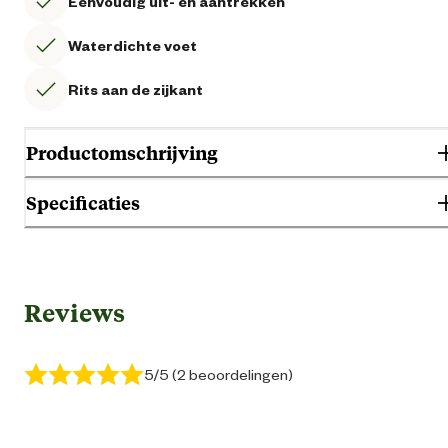
Eenvoudig uit- en aantrekken
Waterdichte voet
Rits aan de zijkant
Productomschrijving
Specificaties
Gebruik & Geschiktheid
Reviews
Geschikt voor geslacht
Dam
Algemene informatie
5/5 (2 beoordelingen)
Ean
87123778756