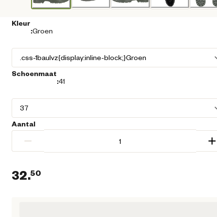
Kleur
:
Groen
Schoenmaat
:
41
Aantal
−
+
32.
50
Huidige prijs € 32,50