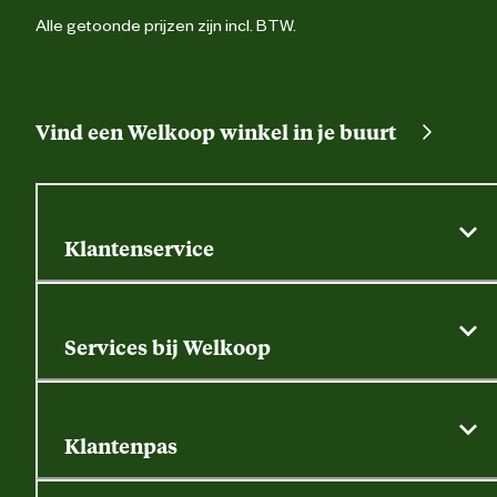
Alle getoonde prijzen zijn incl. BTW.
Vind een Welkoop winkel in je buurt
Klantenservice
Algemene actievoorwaarden
Klantenservice
Services bij Welkoop
Contactformulier
Alle services
Thuisbezorgen
Bewateringsadvies
Retouren, service en garantie
Klantenpas
Dierspecialist
Alles over de klantenpas