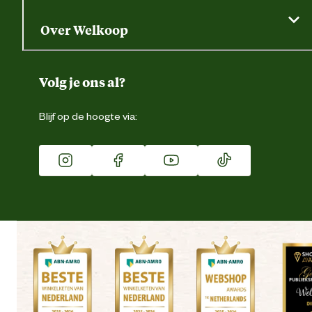
Gratis huisdier welkomstpakket
Saldo opvragen
Grondtest
Over Welkoop
Gegevens wijzigen
Over ons
Duurzaamheid
Volg je ons al?
Eigen merk
Blijf op de hoogte via:
Franchise
Vacatures
Winkels