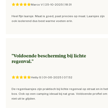
Hoogte schacht
Enk
Marco V
|
25-10-2025
|
18:31
Heel fijn laarsje. Maat is goed, past precies op maat. Laarsjes zijn
Veiligheids eigenschappen
Anti-slipzo
ook isolerend dus best warme voeten erin.
Materiaal & Samenstelling
Duurzaamheids eigenschappen
Waterbestend
"
Voldoende bescherming bij lichte
Materiaal bovenkant schoen
Rubb
regenval.
"
Materiaal eigenschappen
Waterbestend
Hetty S
|
01-06-2025
|
07:52
Materiaal zool
Rubb
De regenlaarsjes zijn praktisch bij lichte regenval op straat en in het
bos. Ook op een camping ideaal bij nat gras. Voldoende profiel om
niet uit te glijden.
Verantwoordelijke marktdeelnemer (EU)