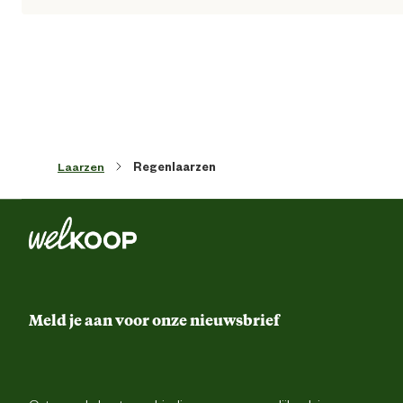
Verantwoordelijke marktdeelnemer
Gevavi B.
naam
Verantwoordelijke marktdeelnemer
Postbus 296, 8000 
postadres
Zwol
Verantwoordelijke marktdeelnemer
info@gevavi.c
mailadres
Laarzen
Regenlaarzen
Meld je aan voor onze nieuwsbrief