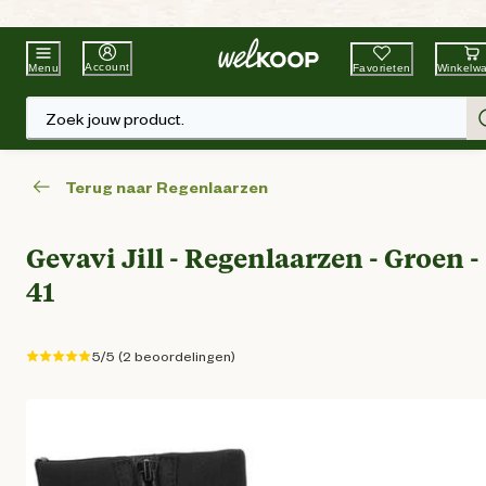
Beste Winkelketen
Tuin & Dier
Account
Favorieten
Winkelw
Menu
Zoek jouw product.
Terug naar Regenlaarzen
Gevavi Jill - Regenlaarzen - Groen -
41
5/5 (2 beoordelingen)