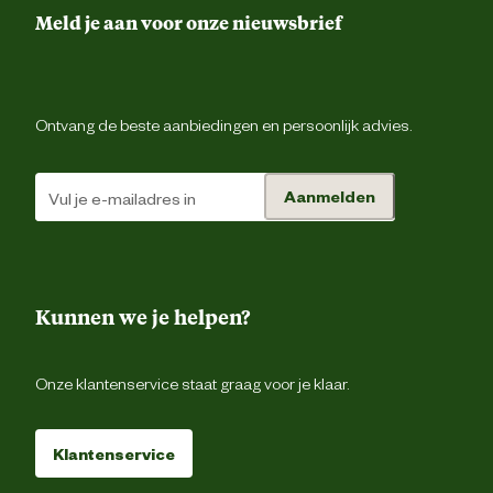
Meld je aan voor onze nieuwsbrief
Materiaal bovenkant schoen
PV
Materiaal eigenschappen
Waterbestend
Ontvang de beste aanbiedingen en persoonlijk advies.
Materiaal zool
PV
Aanmelden
Verantwoordelijke marktdeelnemer (EU)
Verantwoordelijke marktdeelnemer
Gevavi B.
naam
Kunnen we je helpen?
Verantwoordelijke marktdeelnemer
Postbus 296, 8000 
postadres
Zwol
Onze klantenservice staat graag voor je klaar.
Verantwoordelijke marktdeelnemer
info@gevavi.c
Klantenservice
mailadres