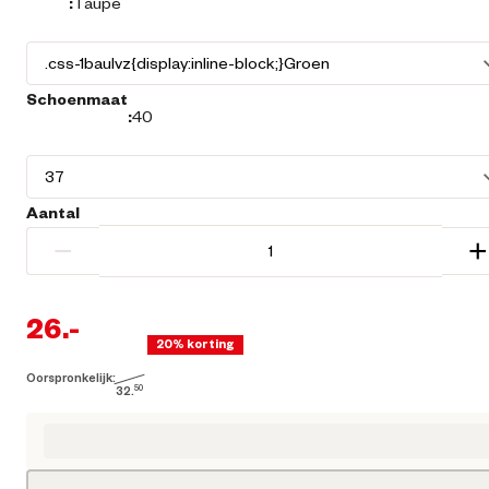
:
Taupe
Schoenmaat
:
40
Aantal
−
+
26.
-
20% korting
Oorspronkelijk:
Huidige prijs € 26,00
32.
50
Oorspronkelijke prijs € 32,50