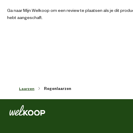
Kleur detail
Tau
Ga naar Mijn Welkoop om een review te plaatsen als je dit produ
hebt aangeschaft.
Schoenmaat
Type schoen
Enkellaa
Techniek & Eigenschappen
Hoogte schacht
Enk
Laarzen
Regenlaarzen
Veiligheids eigenschappen
Anti-slipzo
Materiaal & Samenstelling
Duurzaamheids eigenschappen
Waterbestend