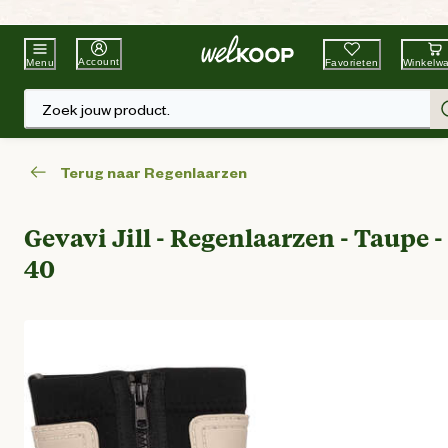
Beste Winkelketen
Tuin & Dier
Account
Favorieten
Winkelw
Menu
Zoek jouw product.
Terug naar Regenlaarzen
Gevavi Jill - Regenlaarzen - Taupe -
40